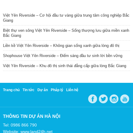
TIN NỔI BẬT
Việt Yên Riverside – Cơ hội đầu tư vàng giữa trung tâm công nghiệp Bắc
Giang
Biệt thự ven sông Việt Yên Riverside – Sống thượng lưu giữa miền xanh
Bắc Giang
Liền kề Việt Yên Riverside – Không gian sống xanh giữa lòng đô thị
Shophouse Việt Yên Riverside – Điểm sáng đầu tư sinh lời bền vững
Việt Yên Riverside – Khu đô thị sinh thái đẳng cấp giữa lòng Bắc Giang
Trang chủ
Tin tức
Dự án
Pháp lý
Liên hệ
THÔNG TIN DỰ ÁN HÀ NỘI
Tel: 0986 866 790
Website: www.land24h.net