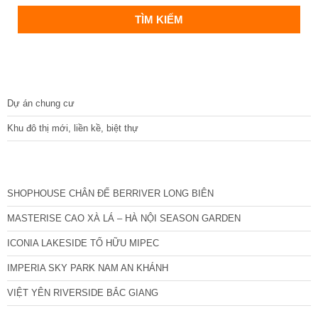
DỰ ÁN
Dự án chung cư
Khu đô thị mới, liền kề, biệt thự
CÁC DỰ ÁN MỚI NHẤT
SHOPHOUSE CHÂN ĐẾ BERRIVER LONG BIÊN
MASTERISE CAO XÀ LÁ – HÀ NỘI SEASON GARDEN
ICONIA LAKESIDE TỐ HỮU MIPEC
IMPERIA SKY PARK NAM AN KHÁNH
VIỆT YÊN RIVERSIDE BẮC GIANG