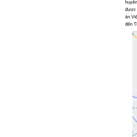
huyện
được 
án Vi
đến T