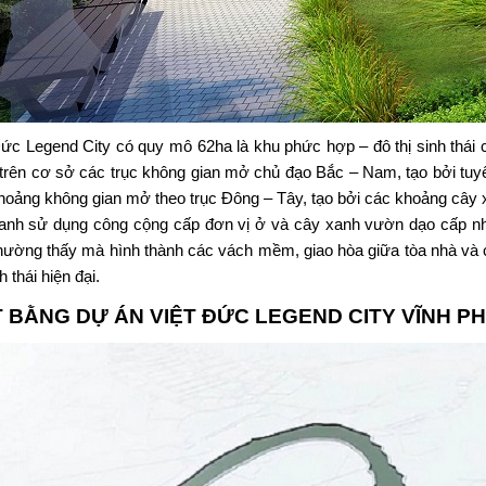
Đức Legend City
có quy mô 62ha là khu phức hợp – đô thị sinh thái 
trên cơ sở các trục không gian mở chủ đạo Bắc – Nam, tạo bởi tuy
hoảng không gian mở theo trục Đông – Tây, tạo bởi các khoảng câ
anh sử dụng công cộng cấp đơn vị ở và cây xanh vườn dạo cấp n
hường thấy mà hình thành các vách mềm, giao hòa giữa tòa nhà và c
nh thái hiện đại.
 BẰNG DỰ ÁN
VIỆT ĐỨC LEGEND CITY VĨNH P