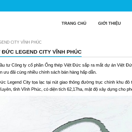
TRANG CHỦ
GIỚI THIỆU
GEND CITY VĨNH PHÚC
T ĐỨC LEGEND CITY VĨNH PHÚC
ầu tư Công ty cổ phần Ống thép Việt Đức sắp ra mắt dự án
Việt Đứ
án ưu đãi cùng nhiều chính sách bán hàng hấp dẫn.
Đức Legend City
tọa lạc tại nút giao thông đường trục chính khu đô
Xuyên, tỉnh Vĩnh Phúc, có diện tích 62,17ha, mật độ xây dựng cho p