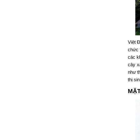
Việt 
chức 
các k
cây x
như t
thị si
MẶT