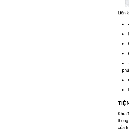
Liên 
phú
TIỆ
Khu đ
thông
của k