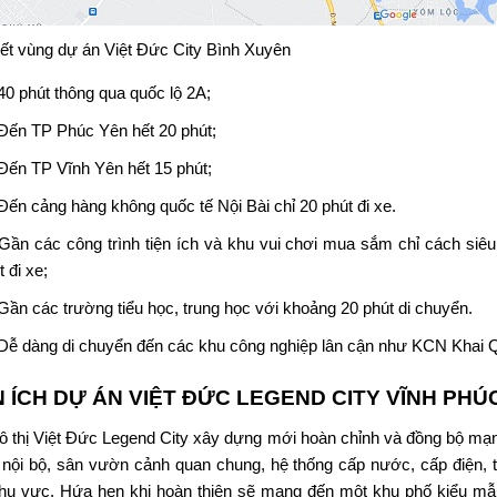
kết vùng dự án
Việt Đức City Bình Xuyên
40 phút thông qua quốc lộ 2A;
Đến TP Phúc Yên hết 20 phút;
Đến TP Vĩnh Yên hết 15 phút;
Đến cảng hàng không quốc tế Nội Bài chỉ 20 phút đi xe.
Gần các công trình tiện ích và khu vui chơi mua sắm chỉ cách siêu 
t đi xe;
Gần các trường tiểu học, trung học với khoảng 20 phút di chuyển.
Dễ dàng di chuyển đến các khu công nghiệp lân cận như KCN Khai 
N ÍCH DỰ ÁN
VIỆT ĐỨC LEGEND CITY VĨNH PHÚ
ô thị Việt Đức Legend City xây dựng mới hoàn chỉnh và đồng bộ mạn
 nội bộ, sân vườn cảnh quan chung, hệ thống cấp nước, cấp điện, t
hu vực. Hứa hẹn khi hoàn thiện sẽ mang đến một khu phố kiểu mẫu t