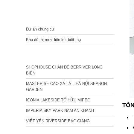
DỰ ÁN
Dự án chung cư
Khu đô thị mới, liền kề, biệt thự
CÁC DỰ ÁN MỚI NHẤT
SHOPHOUSE CHÂN ĐẾ BERRIVER LONG
BIÊN
MASTERISE CAO XÀ LÁ – HÀ NỘI SEASON
GARDEN
ICONIA LAKESIDE TỐ HỮU MIPEC
TỔN
IMPERIA SKY PARK NAM AN KHÁNH
VIỆT YÊN RIVERSIDE BẮC GIANG