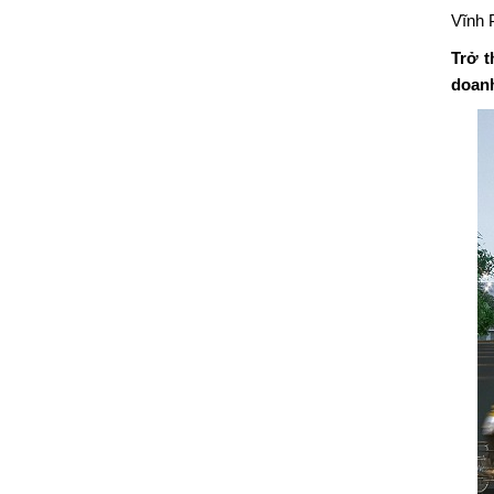
Vĩnh 
Trở t
doan