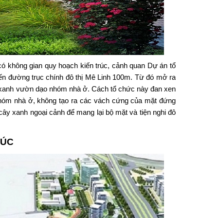
có không gian quy hoạch kiến trúc, cảnh quan Dự án tổ
ến đường trục chính đô thị Mê Linh 100m. Từ đó mở ra
y xanh vườn dạo nhóm nhà ở. Cách tổ chức này đan xen
hóm nhà ở, không tạo ra các vách cứng của mặt đứng
ây xanh ngoại cảnh để mang lại bộ mặt và tiện nghi đô
HÚC