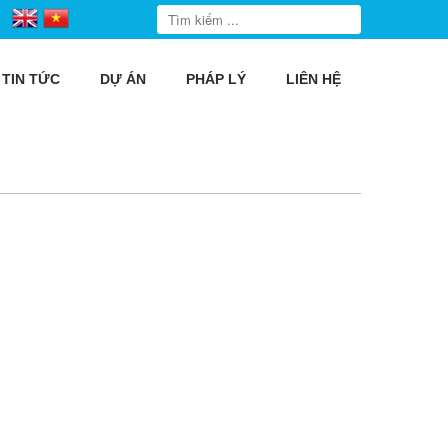
TIN TỨC
DỰ ÁN
PHÁP LÝ
LIÊN HỆ