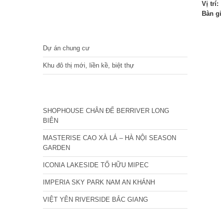
Vị trí:
Bàn g
DỰ ÁN
Dự án chung cư
Khu đô thị mới, liền kề, biệt thự
CÁC DỰ ÁN MỚI NHẤT
SHOPHOUSE CHÂN ĐẾ BERRIVER LONG
BIÊN
MASTERISE CAO XÀ LÁ – HÀ NỘI SEASON
GARDEN
ICONIA LAKESIDE TỐ HỮU MIPEC
IMPERIA SKY PARK NAM AN KHÁNH
VIỆT YÊN RIVERSIDE BẮC GIANG