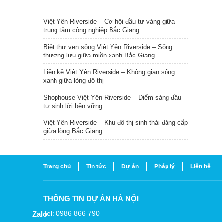
TIN NỔI BẬT
Việt Yên Riverside – Cơ hội đầu tư vàng giữa
trung tâm công nghiệp Bắc Giang
Biệt thự ven sông Việt Yên Riverside – Sống
thượng lưu giữa miền xanh Bắc Giang
Liền kề Việt Yên Riverside – Không gian sống
xanh giữa lòng đô thị
Shophouse Việt Yên Riverside – Điểm sáng đầu
tư sinh lời bền vững
Việt Yên Riverside – Khu đô thị sinh thái đẳng cấp
giữa lòng Bắc Giang
Trang chủ
Tin tức
Dự án
Pháp lý
Liên hệ
THÔNG TIN DỰ ÁN HÀ NỘI
Tel: 0986 866 790
Zalo