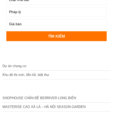
DỰ ÁN
Dự án chung cư
Khu đô thị mới, liền kề, biệt thự
CÁC DỰ ÁN MỚI NHẤT
SHOPHOUSE CHÂN ĐẾ BERRIVER LONG BIÊN
MASTERISE CAO XÀ LÁ – HÀ NỘI SEASON GARDEN