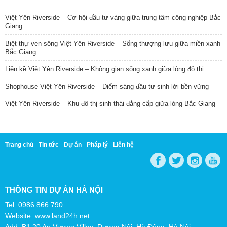
TIN NỔI BẬT
Việt Yên Riverside – Cơ hội đầu tư vàng giữa trung tâm công nghiệp Bắc
Giang
Biệt thự ven sông Việt Yên Riverside – Sống thượng lưu giữa miền xanh
Bắc Giang
Liền kề Việt Yên Riverside – Không gian sống xanh giữa lòng đô thị
Shophouse Việt Yên Riverside – Điểm sáng đầu tư sinh lời bền vững
Việt Yên Riverside – Khu đô thị sinh thái đẳng cấp giữa lòng Bắc Giang
Trang chủ
Tin tức
Dự án
Pháp lý
Liên hệ
THÔNG TIN DỰ ÁN HÀ NỘI
Tel: 0986 866 790
Website: www.land24h.net