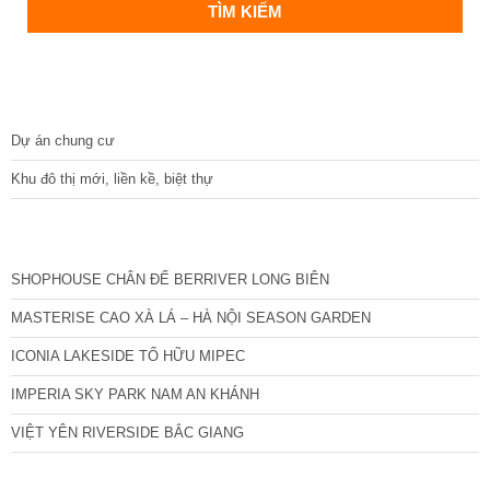
DỰ ÁN
Dự án chung cư
Khu đô thị mới, liền kề, biệt thự
CÁC DỰ ÁN MỚI NHẤT
SHOPHOUSE CHÂN ĐẾ BERRIVER LONG BIÊN
MASTERISE CAO XÀ LÁ – HÀ NỘI SEASON GARDEN
ICONIA LAKESIDE TỐ HỮU MIPEC
IMPERIA SKY PARK NAM AN KHÁNH
VIỆT YÊN RIVERSIDE BẮC GIANG