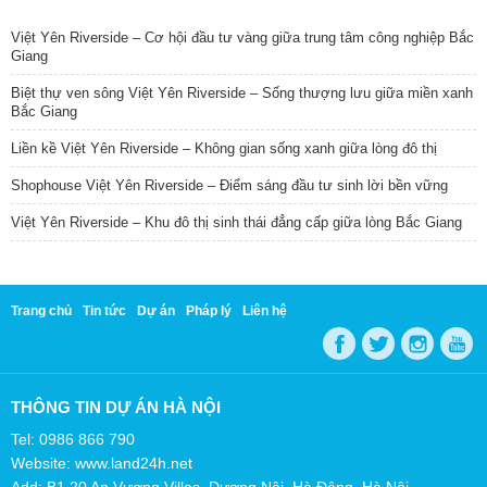
TIN NỔI BẬT
Việt Yên Riverside – Cơ hội đầu tư vàng giữa trung tâm công nghiệp Bắc
Giang
Biệt thự ven sông Việt Yên Riverside – Sống thượng lưu giữa miền xanh
Bắc Giang
Liền kề Việt Yên Riverside – Không gian sống xanh giữa lòng đô thị
Shophouse Việt Yên Riverside – Điểm sáng đầu tư sinh lời bền vững
Việt Yên Riverside – Khu đô thị sinh thái đẳng cấp giữa lòng Bắc Giang
Trang chủ
Tin tức
Dự án
Pháp lý
Liên hệ
THÔNG TIN DỰ ÁN HÀ NỘI
Tel: 0986 866 790
Website: www.land24h.net