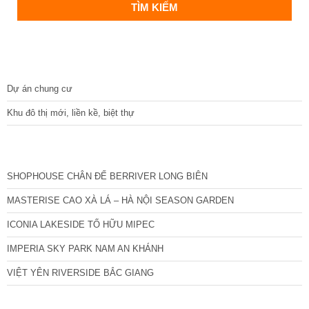
DỰ ÁN
Dự án chung cư
Khu đô thị mới, liền kề, biệt thự
CÁC DỰ ÁN MỚI NHẤT
SHOPHOUSE CHÂN ĐẾ BERRIVER LONG BIÊN
MASTERISE CAO XÀ LÁ – HÀ NỘI SEASON GARDEN
ICONIA LAKESIDE TỐ HỮU MIPEC
IMPERIA SKY PARK NAM AN KHÁNH
VIỆT YÊN RIVERSIDE BẮC GIANG