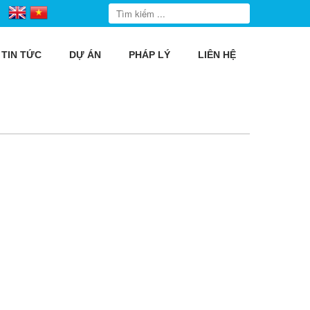
TIN TỨC
DỰ ÁN
PHÁP LÝ
LIÊN HỆ