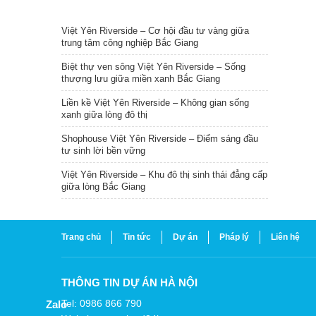
TIN NỔI BẬT
Việt Yên Riverside – Cơ hội đầu tư vàng giữa
trung tâm công nghiệp Bắc Giang
Biệt thự ven sông Việt Yên Riverside – Sống
thượng lưu giữa miền xanh Bắc Giang
Liền kề Việt Yên Riverside – Không gian sống
xanh giữa lòng đô thị
Shophouse Việt Yên Riverside – Điểm sáng đầu
tư sinh lời bền vững
Việt Yên Riverside – Khu đô thị sinh thái đẳng cấp
giữa lòng Bắc Giang
Trang chủ
Tin tức
Dự án
Pháp lý
Liên hệ
THÔNG TIN DỰ ÁN HÀ NỘI
Tel: 0986 866 790
Zalo