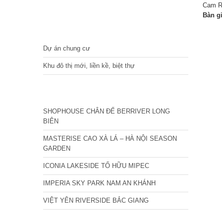
Cam R
Bàn g
DỰ ÁN
Dự án chung cư
Khu đô thị mới, liền kề, biệt thự
CÁC DỰ ÁN MỚI NHẤT
SHOPHOUSE CHÂN ĐẾ BERRIVER LONG
BIÊN
MASTERISE CAO XÀ LÁ – HÀ NỘI SEASON
GARDEN
ICONIA LAKESIDE TỐ HỮU MIPEC
IMPERIA SKY PARK NAM AN KHÁNH
VIỆT YÊN RIVERSIDE BẮC GIANG