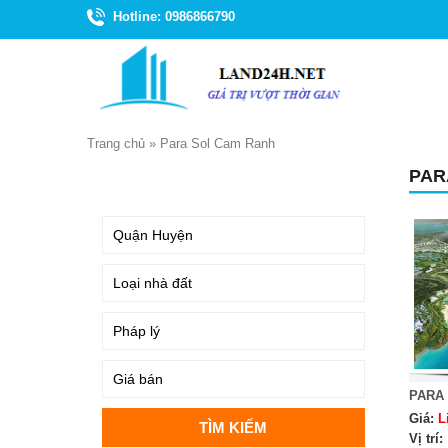
Hotline: 0986866790
Trang chủ
»
Para Sol Cam Ranh
PAR
TÌM KIẾM
PARA
Giá:
L
Vị trí: