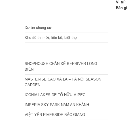
Vị trí:
Bàn g
DỰ ÁN
Dự án chung cư
Khu đô thị mới, liền kề, biệt thự
CÁC DỰ ÁN MỚI NHẤT
SHOPHOUSE CHÂN ĐẾ BERRIVER LONG
BIÊN
MASTERISE CAO XÀ LÁ – HÀ NỘI SEASON
GARDEN
ICONIA LAKESIDE TỐ HỮU MIPEC
IMPERIA SKY PARK NAM AN KHÁNH
VIỆT YÊN RIVERSIDE BẮC GIANG