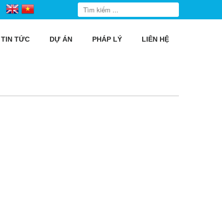
TIN TỨC
DỰ ÁN
PHÁP LÝ
LIÊN HỆ