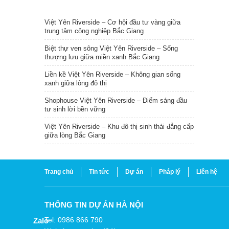
TIN NỔI BẬT
Việt Yên Riverside – Cơ hội đầu tư vàng giữa
trung tâm công nghiệp Bắc Giang
Biệt thự ven sông Việt Yên Riverside – Sống
thượng lưu giữa miền xanh Bắc Giang
Liền kề Việt Yên Riverside – Không gian sống
xanh giữa lòng đô thị
Shophouse Việt Yên Riverside – Điểm sáng đầu
tư sinh lời bền vững
Việt Yên Riverside – Khu đô thị sinh thái đẳng cấp
giữa lòng Bắc Giang
Trang chủ
Tin tức
Dự án
Pháp lý
Liên hệ
THÔNG TIN DỰ ÁN HÀ NỘI
Tel: 0986 866 790
Zalo