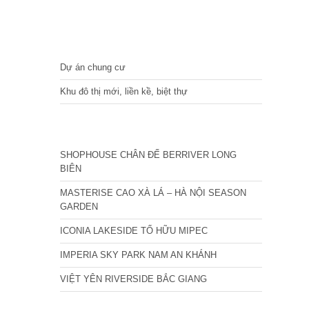
DỰ ÁN
Dự án chung cư
Khu đô thị mới, liền kề, biệt thự
CÁC DỰ ÁN MỚI NHẤT
SHOPHOUSE CHÂN ĐẾ BERRIVER LONG
BIÊN
MASTERISE CAO XÀ LÁ – HÀ NỘI SEASON
GARDEN
ICONIA LAKESIDE TỐ HỮU MIPEC
IMPERIA SKY PARK NAM AN KHÁNH
VIỆT YÊN RIVERSIDE BẮC GIANG