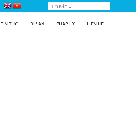
TIN TỨC
DỰ ÁN
PHÁP LÝ
LIÊN HỆ