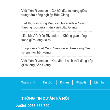
TIN NỔI BẬT
Việt Yên Riverside – Cơ hội đầu tư vàng giữa
trung tâm công nghiệp Bắc Giang
Biệt thự ven sông Việt Yên Riverside – Sống
thượng lưu giữa miền xanh Bắc Giang
Liền kề Việt Yên Riverside – Không gian sống
xanh giữa lòng đô thị
Shophouse Việt Yên Riverside – Điểm sáng đầu
tư sinh lời bền vững
Việt Yên Riverside – Khu đô thị sinh thái đẳng cấp
giữa lòng Bắc Giang
Trang chủ
Tin tức
Dự án
Pháp lý
Liên hệ
THÔNG TIN DỰ ÁN HÀ NỘI
Tel: 0986 866 790
Zalo