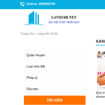
Hotline: 0986866790
Trang chủ
»
sang tên sổ đỏ
SAN
TÌM KIẾM
Quy tr
nhượn