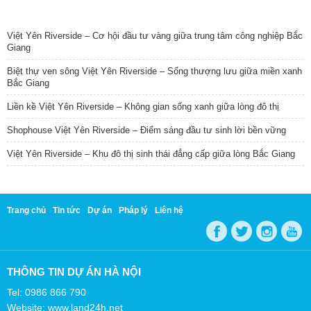
TIN NỔI BẬT
Việt Yên Riverside – Cơ hội đầu tư vàng giữa trung tâm công nghiệp Bắc
Giang
Biệt thự ven sông Việt Yên Riverside – Sống thượng lưu giữa miền xanh
Bắc Giang
Liền kề Việt Yên Riverside – Không gian sống xanh giữa lòng đô thị
Shophouse Việt Yên Riverside – Điểm sáng đầu tư sinh lời bền vững
Việt Yên Riverside – Khu đô thị sinh thái đẳng cấp giữa lòng Bắc Giang
Trang chủ
Tin tức
Dự án
Pháp lý
Liên hệ
THÔNG TIN DỰ ÁN HÀ NỘI
Tel: 0986 866 790
Website: www.land24h.net