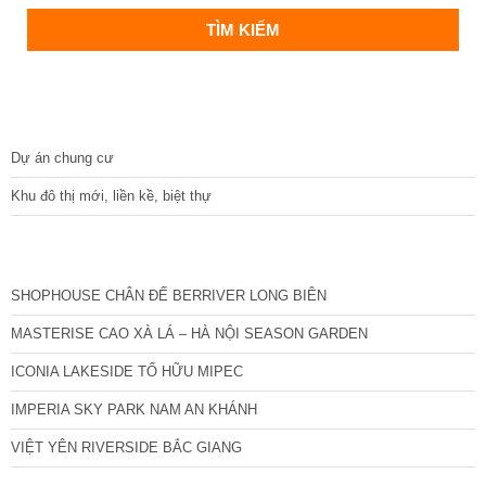
DỰ ÁN
Dự án chung cư
Khu đô thị mới, liền kề, biệt thự
CÁC DỰ ÁN MỚI NHẤT
SHOPHOUSE CHÂN ĐẾ BERRIVER LONG BIÊN
MASTERISE CAO XÀ LÁ – HÀ NỘI SEASON GARDEN
ICONIA LAKESIDE TỐ HỮU MIPEC
IMPERIA SKY PARK NAM AN KHÁNH
VIỆT YÊN RIVERSIDE BẮC GIANG