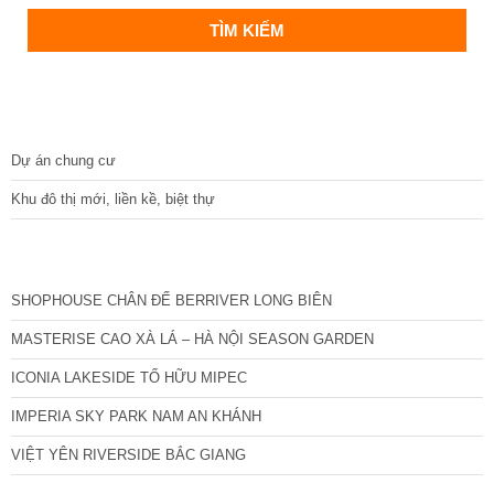
DỰ ÁN
Dự án chung cư
Khu đô thị mới, liền kề, biệt thự
CÁC DỰ ÁN MỚI NHẤT
SHOPHOUSE CHÂN ĐẾ BERRIVER LONG BIÊN
MASTERISE CAO XÀ LÁ – HÀ NỘI SEASON GARDEN
ICONIA LAKESIDE TỐ HỮU MIPEC
IMPERIA SKY PARK NAM AN KHÁNH
VIỆT YÊN RIVERSIDE BẮC GIANG