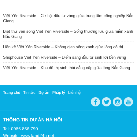
TIN NỔI BẬT
Việt Yên Riverside – Cơ hội đầu tư vàng giữa trung tâm công nghiệp Bắc
Giang
Biệt thự ven sông Việt Yên Riverside – Sống thượng lưu giữa miền xanh
Bắc Giang
Liền kề Việt Yên Riverside – Không gian sống xanh giữa lòng đô thị
Shophouse Việt Yên Riverside – Điểm sáng đầu tư sinh lời bền vững
Việt Yên Riverside – Khu đô thị sinh thái đẳng cấp giữa lòng Bắc Giang
Trang chủ
Tin tức
Dự án
Pháp lý
Liên hệ
THÔNG TIN DỰ ÁN HÀ NỘI
Tel: 0986 866 790
Website: www.land24h.net