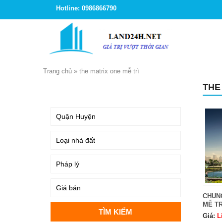
Hotline: 0986866790
Trang chủ
»
the matrix one mễ trì
THE
TÌM KIẾM
CHUN
MỄ TR
Giá:
L