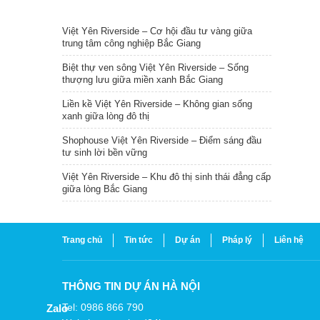
TIN NỔI BẬT
Việt Yên Riverside – Cơ hội đầu tư vàng giữa
trung tâm công nghiệp Bắc Giang
Biệt thự ven sông Việt Yên Riverside – Sống
thượng lưu giữa miền xanh Bắc Giang
Liền kề Việt Yên Riverside – Không gian sống
xanh giữa lòng đô thị
Shophouse Việt Yên Riverside – Điểm sáng đầu
tư sinh lời bền vững
Việt Yên Riverside – Khu đô thị sinh thái đẳng cấp
giữa lòng Bắc Giang
Trang chủ
Tin tức
Dự án
Pháp lý
Liên hệ
THÔNG TIN DỰ ÁN HÀ NỘI
Tel: 0986 866 790
Zalo