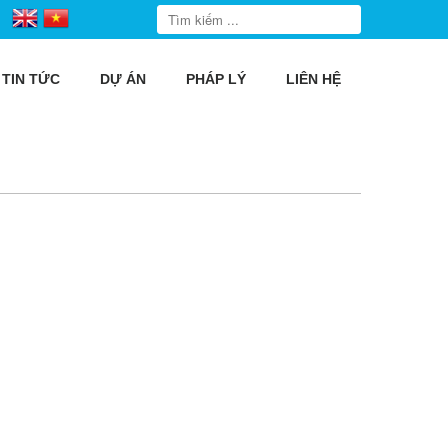
TIN TỨC
DỰ ÁN
PHÁP LÝ
LIÊN HỆ