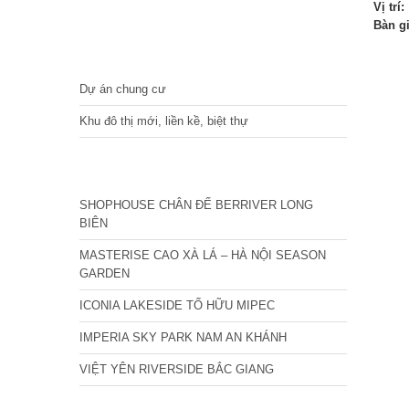
Vị trí:
Bàn g
DỰ ÁN
Dự án chung cư
Khu đô thị mới, liền kề, biệt thự
CÁC DỰ ÁN MỚI NHẤT
SHOPHOUSE CHÂN ĐẾ BERRIVER LONG
BIÊN
MASTERISE CAO XÀ LÁ – HÀ NỘI SEASON
GARDEN
ICONIA LAKESIDE TỐ HỮU MIPEC
IMPERIA SKY PARK NAM AN KHÁNH
VIỆT YÊN RIVERSIDE BẮC GIANG