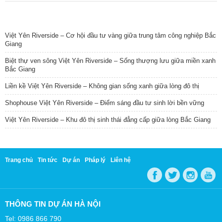
TIN NỔI BẬT
Việt Yên Riverside – Cơ hội đầu tư vàng giữa trung tâm công nghiệp Bắc
Giang
Biệt thự ven sông Việt Yên Riverside – Sống thượng lưu giữa miền xanh
Bắc Giang
Liền kề Việt Yên Riverside – Không gian sống xanh giữa lòng đô thị
Shophouse Việt Yên Riverside – Điểm sáng đầu tư sinh lời bền vững
Việt Yên Riverside – Khu đô thị sinh thái đẳng cấp giữa lòng Bắc Giang
Trang chủ
Tin tức
Dự án
Pháp lý
Liên hệ
THÔNG TIN DỰ ÁN HÀ NỘI
Tel: 0986 866 790