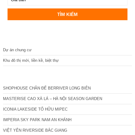
DỰ ÁN
Dự án chung cư
Khu đô thị mới, liền kề, biệt thự
CÁC DỰ ÁN MỚI NHẤT
SHOPHOUSE CHÂN ĐẾ BERRIVER LONG BIÊN
MASTERISE CAO XÀ LÁ – HÀ NỘI SEASON GARDEN
ICONIA LAKESIDE TỐ HỮU MIPEC
IMPERIA SKY PARK NAM AN KHÁNH
VIỆT YÊN RIVERSIDE BẮC GIANG