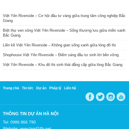
TIN NỔI BẬT
Việt Yên Riverside – Cơ hội đầu tư vàng giữa trung tâm công nghiệp Bắc
Giang
Biệt thự ven sông Việt Yên Riverside – Sống thượng lưu giữa miền xanh
Bắc Giang
Liền kề Việt Yên Riverside – Không gian sống xanh giữa lòng đô thị
Shophouse Việt Yên Riverside – Điểm sáng đầu tư sinh lời bền vững
Việt Yên Riverside – Khu đô thị sinh thái đẳng cấp giữa lòng Bắc Giang
Trang chủ
Tin tức
Dự án
Pháp lý
Liên hệ
THÔNG TIN DỰ ÁN HÀ NỘI
Tel: 0986 866 790
Website: www.land24h.net