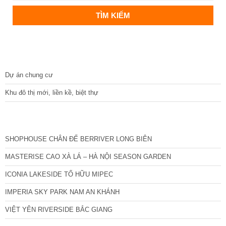
DỰ ÁN
Dự án chung cư
Khu đô thị mới, liền kề, biệt thự
CÁC DỰ ÁN MỚI NHẤT
SHOPHOUSE CHÂN ĐẾ BERRIVER LONG BIÊN
MASTERISE CAO XÀ LÁ – HÀ NỘI SEASON GARDEN
ICONIA LAKESIDE TỐ HỮU MIPEC
IMPERIA SKY PARK NAM AN KHÁNH
VIỆT YÊN RIVERSIDE BẮC GIANG