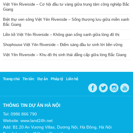
Việt Yên Riverside – Cơ hội đầu tư vàng giữa trung tâm công nghiệp Bắc
Giang
Biệt thự ven sông Việt Yên Riverside – Sống thượng lưu giữa miền xanh
Bắc Giang
Liền kề Việt Yên Riverside – Không gian sống xanh giữa lòng đô thị
Shophouse Việt Yên Riverside – Điểm sáng đầu tư sinh lời bền vững
Việt Yên Riverside – Khu đô thị sinh thái đẳng cấp giữa lòng Bắc Giang
Trang chủ
Tin tức
Dự án
Pháp lý
Liên hệ
THÔNG TIN DỰ ÁN HÀ NỘI
Tel: 0986 866 790
Website: www.land24h.net
Add: B1.20 An Vượng Villas, Dương Nội, Hà Đông, Hà Nội