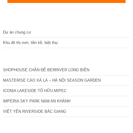
DỰ ÁN
Dự án chung cư
Khu đô thị mới, liền kề, biệt thự
CÁC DỰ ÁN MỚI NHẤT
SHOPHOUSE CHÂN ĐẾ BERRIVER LONG BIÊN
MASTERISE CAO XÀ LÁ – HÀ NỘI SEASON GARDEN
ICONIA LAKESIDE TỐ HỮU MIPEC
IMPERIA SKY PARK NAM AN KHÁNH
VIỆT YÊN RIVERSIDE BẮC GIANG
TIN NỔI BẬT