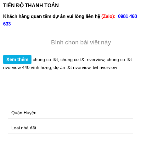
TIẾN ĐỘ THANH TOÁN
Khách hàng quan tâm dự án vui lòng liên hệ
(Zalo):
0981 468
633
Bình chọn bài viết này
Xem thêm
chung cư t&t
,
chung cư t&t riverview
,
chung cư t&t
riverview 440 vĩnh hưng
,
dự án t&t riverview
,
t&t riverview
TÌM KIẾM