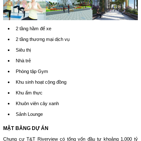
2 tầng hầm để xe
2 tầng thương mại dịch vụ
Siêu thị
Nhà trẻ
Phòng tập Gym
Khu sinh hoạt cộng đồng
Khu ẩm thực
Khuôn viên cây xanh
Sảnh Lounge
MẶT BẰNG DỰ ÁN
Chung cư T&T Riverview có tổng vốn đầu tư khoảng 1.000 tỷ