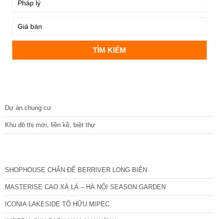
DỰ ÁN
Dự án chung cư
Khu đô thị mới, liền kề, biệt thự
CÁC DỰ ÁN MỚI NHẤT
SHOPHOUSE CHÂN ĐẾ BERRIVER LONG BIÊN
MASTERISE CAO XÀ LÁ – HÀ NỘI SEASON GARDEN
ICONIA LAKESIDE TỐ HỮU MIPEC