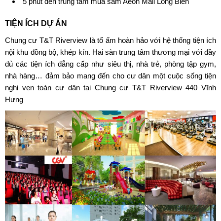
5 phút đến trung tâm mua sắm Aeon Mall Long Biên
TIỆN ÍCH DỰ ÁN
Chung cư T&T Riverview
là tổ ấm hoàn hảo với hệ thống tiện ích
nội khu đồng bộ, khép kín. Hai sàn trung tâm thương mại với đầy
đủ các tiện ích đẳng cấp như siêu thị, nhà trẻ, phòng tập gym,
nhà hàng… đảm bảo mang đến cho cư dân một cuộc sống tiện
nghi vẹn toàn cư dân tại
Chung cư T&T Riverview 440 Vĩnh
Hưng