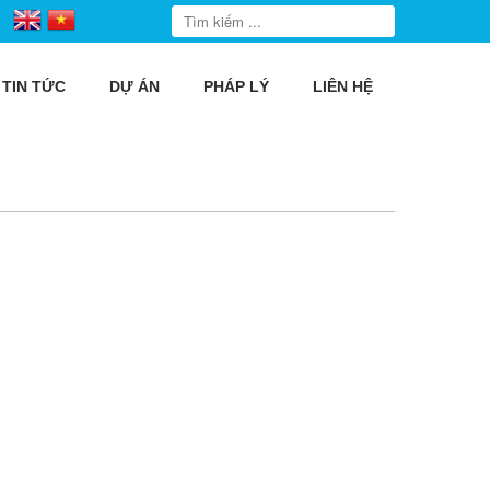
TIN TỨC
DỰ ÁN
PHÁP LÝ
LIÊN HỆ