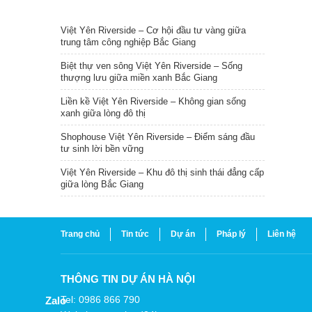
TIN NỔI BẬT
Việt Yên Riverside – Cơ hội đầu tư vàng giữa
trung tâm công nghiệp Bắc Giang
Biệt thự ven sông Việt Yên Riverside – Sống
thượng lưu giữa miền xanh Bắc Giang
Liền kề Việt Yên Riverside – Không gian sống
xanh giữa lòng đô thị
Shophouse Việt Yên Riverside – Điểm sáng đầu
tư sinh lời bền vững
Việt Yên Riverside – Khu đô thị sinh thái đẳng cấp
giữa lòng Bắc Giang
Trang chủ
Tin tức
Dự án
Pháp lý
Liên hệ
THÔNG TIN DỰ ÁN HÀ NỘI
Tel: 0986 866 790
Zalo