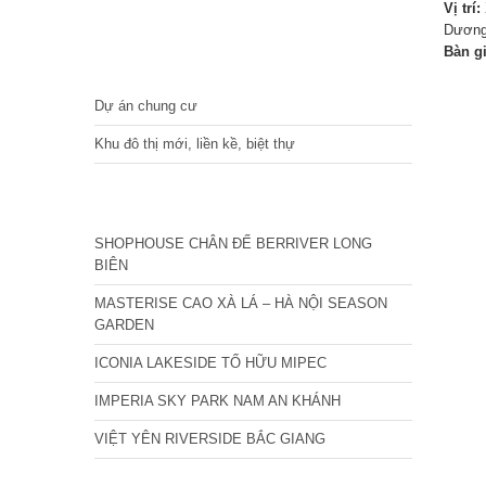
Vị trí:
Dương
Bàn g
DỰ ÁN
Dự án chung cư
Khu đô thị mới, liền kề, biệt thự
CÁC DỰ ÁN MỚI NHẤT
SHOPHOUSE CHÂN ĐẾ BERRIVER LONG
BIÊN
MASTERISE CAO XÀ LÁ – HÀ NỘI SEASON
GARDEN
ICONIA LAKESIDE TỐ HỮU MIPEC
IMPERIA SKY PARK NAM AN KHÁNH
VIỆT YÊN RIVERSIDE BẮC GIANG