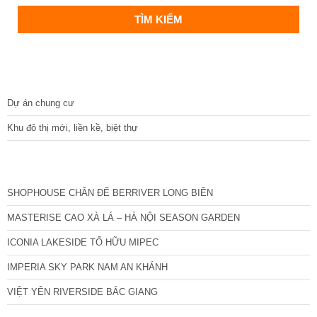
DỰ ÁN
Dự án chung cư
Khu đô thị mới, liền kề, biệt thự
CÁC DỰ ÁN MỚI NHẤT
SHOPHOUSE CHÂN ĐẾ BERRIVER LONG BIÊN
MASTERISE CAO XÀ LÁ – HÀ NỘI SEASON GARDEN
ICONIA LAKESIDE TỐ HỮU MIPEC
IMPERIA SKY PARK NAM AN KHÁNH
VIỆT YÊN RIVERSIDE BẮC GIANG