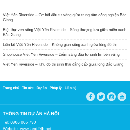
TIN NỔI BẬT
Việt Yên Riverside – Cơ hội đầu tư vàng giữa trung tâm công nghiệp Bắc
Giang
Biệt thự ven sông Việt Yên Riverside – Sống thượng lưu giữa miền xanh
Bắc Giang
Liền kề Việt Yên Riverside – Không gian sống xanh giữa lòng đô thị
Shophouse Việt Yên Riverside – Điểm sáng đầu tư sinh lời bền vững
Việt Yên Riverside – Khu đô thị sinh thái đẳng cấp giữa lòng Bắc Giang
Trang chủ
Tin tức
Dự án
Pháp lý
Liên hệ
THÔNG TIN DỰ ÁN HÀ NỘI
Tel: 0986 866 790
Website: www.land24h.net