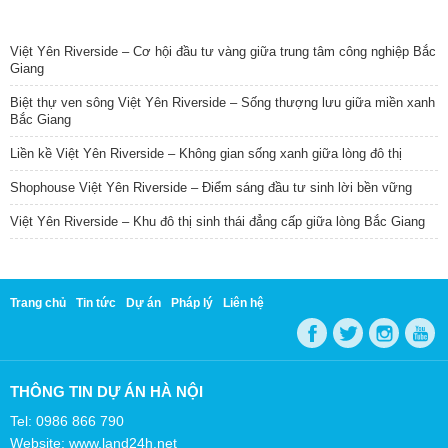
TIN NỔI BẬT
Việt Yên Riverside – Cơ hội đầu tư vàng giữa trung tâm công nghiệp Bắc
Giang
Biệt thự ven sông Việt Yên Riverside – Sống thượng lưu giữa miền xanh
Bắc Giang
Liền kề Việt Yên Riverside – Không gian sống xanh giữa lòng đô thị
Shophouse Việt Yên Riverside – Điểm sáng đầu tư sinh lời bền vững
Việt Yên Riverside – Khu đô thị sinh thái đẳng cấp giữa lòng Bắc Giang
Trang chủ
Tin tức
Dự án
Pháp lý
Liên hệ
THÔNG TIN DỰ ÁN HÀ NỘI
Tel: 0986 866 790
Website: www.land24h.net