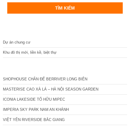
DỰ ÁN
Dự án chung cư
Khu đô thị mới, liền kề, biệt thự
CÁC DỰ ÁN MỚI NHẤT
SHOPHOUSE CHÂN ĐẾ BERRIVER LONG BIÊN
MASTERISE CAO XÀ LÁ – HÀ NỘI SEASON GARDEN
ICONIA LAKESIDE TỐ HỮU MIPEC
IMPERIA SKY PARK NAM AN KHÁNH
VIỆT YÊN RIVERSIDE BẮC GIANG