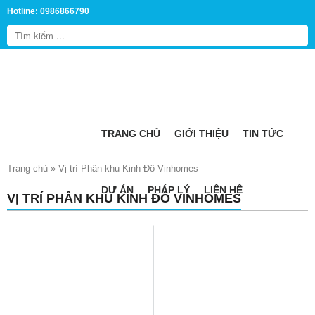
Hotline: 0986866790
TRANG CHỦ
GIỚI THIỆU
TIN TỨC
Trang chủ
»
Vị trí Phân khu Kinh Đô Vinhomes
DỰ ÁN
PHÁP LÝ
LIÊN HỆ
VỊ TRÍ PHÂN KHU KINH ĐÔ VINHOMES