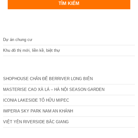
DỰ ÁN
Dự án chung cư
Khu đô thị mới, liền kề, biệt thự
CÁC DỰ ÁN MỚI NHẤT
SHOPHOUSE CHÂN ĐẾ BERRIVER LONG BIÊN
MASTERISE CAO XÀ LÁ – HÀ NỘI SEASON GARDEN
ICONIA LAKESIDE TỐ HỮU MIPEC
IMPERIA SKY PARK NAM AN KHÁNH
VIỆT YÊN RIVERSIDE BẮC GIANG