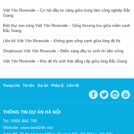
TIN NỔI BẬT
Việt Yên Riverside – Cơ hội đầu tư vàng giữa trung tâm công nghiệp Bắc
Giang
Biệt thự ven sông Việt Yên Riverside – Sống thượng lưu giữa miền xanh
Bắc Giang
Liền kề Việt Yên Riverside – Không gian sống xanh giữa lòng đô thị
Shophouse Việt Yên Riverside – Điểm sáng đầu tư sinh lời bền vững
Việt Yên Riverside – Khu đô thị sinh thái đẳng cấp giữa lòng Bắc Giang
Trang chủ
Tin tức
Dự án
Pháp lý
Liên hệ
THÔNG TIN DỰ ÁN HÀ NỘI
Tel: 0986 866 790
Website: www.land24h.net