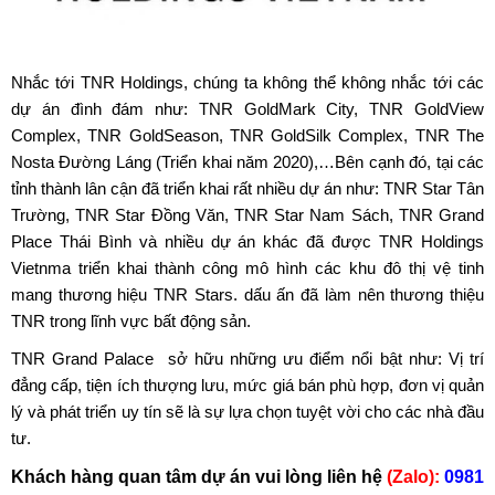
Nhắc tới TNR Holdings, chúng ta không thể không nhắc tới các
dự án đình đám như: TNR GoldMark City, TNR GoldView
Complex, TNR GoldSeason, TNR GoldSilk Complex, TNR The
Nosta Đường Láng (Triển khai năm 2020),…Bên cạnh đó, tại các
tỉnh thành lân cận đã triển khai rất nhiều dự án như: TNR Star Tân
Trường, TNR Star Đồng Văn, TNR Star Nam Sách, TNR Grand
Place Thái Bình và nhiều dự án khác đã được TNR Holdings
Vietnma triển khai thành công mô hình các khu đô thị vệ tinh
mang thương hiệu TNR Stars. dấu ấn đã làm nên thương thiệu
TNR trong lĩnh vực bất động sản.
TNR Grand Palace sở hữu những ưu điểm nổi bật như: Vị trí
đẳng cấp, tiện ích thượng lưu, mức giá bán phù hợp, đơn vị quản
lý và phát triển uy tín sẽ là sự lựa chọn tuyệt vời cho các nhà đầu
tư.
Khách hàng quan tâm dự án vui lòng liên hệ
(Zalo):
0981