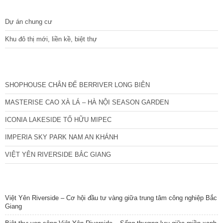
DỰ ÁN
Dự án chung cư
Khu đô thị mới, liền kề, biệt thự
CÁC DỰ ÁN MỚI NHẤT
SHOPHOUSE CHÂN ĐẾ BERRIVER LONG BIÊN
MASTERISE CAO XÀ LÁ – HÀ NỘI SEASON GARDEN
ICONIA LAKESIDE TỐ HỮU MIPEC
IMPERIA SKY PARK NAM AN KHÁNH
VIỆT YÊN RIVERSIDE BẮC GIANG
TIN NỔI BẬT
Việt Yên Riverside – Cơ hội đầu tư vàng giữa trung tâm công nghiệp Bắc
Giang