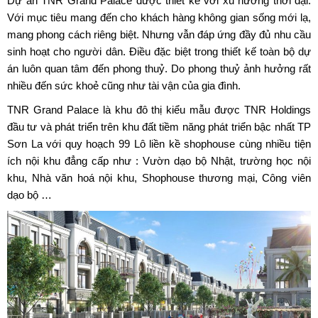
Dự án TNR Grand Palace
được thiết kế với xu hướng thời đại.
Với mục tiêu mang đến cho khách hàng không gian sống mới lạ,
mang phong cách riêng biệt. Nhưng vẫn đáp ứng đầy đủ nhu cầu
sinh hoạt cho người dân. Điều đặc biệt trong thiết kế toàn bộ dự
án luôn quan tâm đến phong thuỷ. Do phong thuỷ ảnh hưởng rất
nhiều đến sức khoẻ cũng như tài vận của gia đình.
TNR Grand Palace
là khu đô thị kiểu mẫu được TNR Holdings
đầu tư và phát triển trên khu đất tiềm năng phát triển bậc nhất TP
Sơn La với quy hoạch 99 Lô liền kề shophouse cùng nhiều tiện
ích nội khu đẳng cấp như : Vườn dạo bộ Nhật, trường học nội
khu, Nhà văn hoá nội khu, Shophouse thương mại, Công viên
dạo bộ …