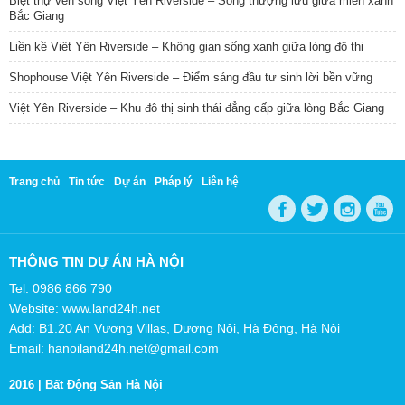
Biệt thự ven sông Việt Yên Riverside – Sống thượng lưu giữa miền xanh
Bắc Giang
Liền kề Việt Yên Riverside – Không gian sống xanh giữa lòng đô thị
Shophouse Việt Yên Riverside – Điểm sáng đầu tư sinh lời bền vững
Việt Yên Riverside – Khu đô thị sinh thái đẳng cấp giữa lòng Bắc Giang
Trang chủ
Tin tức
Dự án
Pháp lý
Liên hệ
THÔNG TIN DỰ ÁN HÀ NỘI
Tel: 0986 866 790
Website: www.land24h.net
Add: B1.20 An Vượng Villas, Dương Nội, Hà Đông, Hà Nội
Email: hanoiland24h.net@gmail.com
2016 |
Bất Động Sản Hà Nội