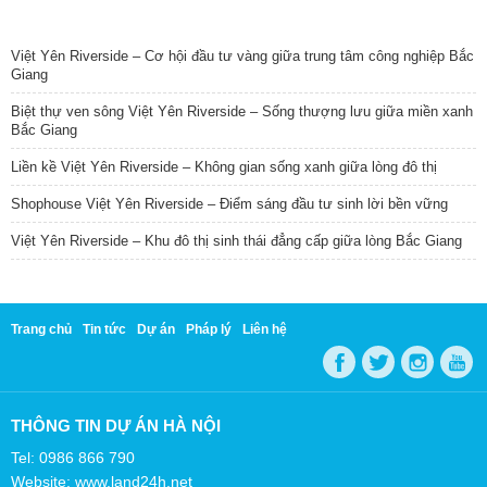
TIN NỔI BẬT
Việt Yên Riverside – Cơ hội đầu tư vàng giữa trung tâm công nghiệp Bắc
Giang
Biệt thự ven sông Việt Yên Riverside – Sống thượng lưu giữa miền xanh
Bắc Giang
Liền kề Việt Yên Riverside – Không gian sống xanh giữa lòng đô thị
Shophouse Việt Yên Riverside – Điểm sáng đầu tư sinh lời bền vững
Việt Yên Riverside – Khu đô thị sinh thái đẳng cấp giữa lòng Bắc Giang
Trang chủ
Tin tức
Dự án
Pháp lý
Liên hệ
THÔNG TIN DỰ ÁN HÀ NỘI
Tel: 0986 866 790
Website: www.land24h.net