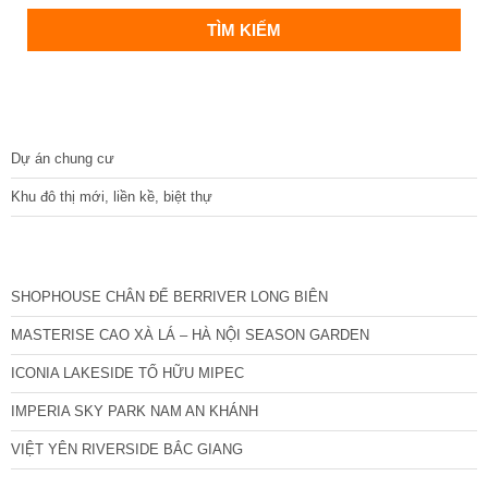
DỰ ÁN
Dự án chung cư
Khu đô thị mới, liền kề, biệt thự
CÁC DỰ ÁN MỚI NHẤT
SHOPHOUSE CHÂN ĐẾ BERRIVER LONG BIÊN
MASTERISE CAO XÀ LÁ – HÀ NỘI SEASON GARDEN
ICONIA LAKESIDE TỐ HỮU MIPEC
IMPERIA SKY PARK NAM AN KHÁNH
VIỆT YÊN RIVERSIDE BẮC GIANG