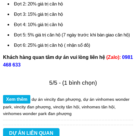
Đợt 2: 20% giá trị căn hộ
Đợt 3: 15% giá trị căn hộ
Đợt 4: 10% giá trị căn hộ
Đợt 5: 5% giá trị căn hộ (7 ngày trước khi bàn giao căn hộ)
Đợt 6: 25% giá trị căn hộ ( nhận sổ đỏ)
Khách hàng quan tâm dự án vui lòng liên hệ
(Zalo):
0981
468 633
5/5 - (1 bình chọn)
Xem thêm
dự án vincity đan phượng
,
dự án vinhomes wonder
park
,
vincity đan phượng
,
vincity tân hội
,
vinhomes tân hội
,
vinhomes wonder park đan phượng
DỰ ÁN LIÊN QUAN