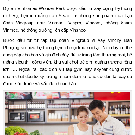
Dự án Vinhomes Wonder Park
được đầu tư xây dựng hệ thống
dịch vụ, tiện ích đẳng cấp 5 sao từ những sản phẩm của Tập
đoàn Vingroup như Vinmart, Vinpro, Vincom, phòng khám
Vinmec, hệ thống trường liên cấp Vinshool.
Được đầu tư từ tập tập đoàn Vingroup vì vậy Vincity Đan
Phượng sở hữu hệ thống tiện ích nội khu nổi bật. Nơi đây có thể
cung cấp cho bạn và gia đình đầy đủ từ trung tâm thương mại, hệ
thống siêu thị, công viên, khu vui chơi trẻ em, quảng trường rộng
lớn, … Ngoài ra, các dịch vụ tập gym hay skybar cũng được
chăm chút đầu tư kỹ lưỡng, nhằm đem tới cho cư dân tại đây có
được sức khỏe và sắc đẹp hoàn hảo.