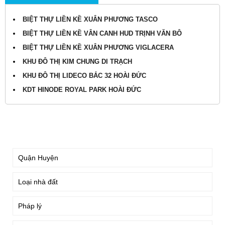
BIỆT THỰ LIỀN KỀ XUÂN PHƯƠNG TASCO
BIỆT THỰ LIỀN KỀ VÂN CANH HUD TRỊNH VĂN BÔ
BIỆT THỰ LIỀN KỀ XUÂN PHƯƠNG VIGLACERA
KHU ĐÔ THỊ KIM CHUNG DI TRẠCH
KHU ĐÔ THỊ LIDECO BẮC 32 HOÀI ĐỨC
KDT HINODE ROYAL PARK HOÀI ĐỨC
TÌM KIẾM