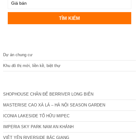
DỰ ÁN
Dự án chung cư
Khu đô thị mới, liền kề, biệt thự
CÁC DỰ ÁN MỚI NHẤT
SHOPHOUSE CHÂN ĐẾ BERRIVER LONG BIÊN
MASTERISE CAO XÀ LÁ – HÀ NỘI SEASON GARDEN
ICONIA LAKESIDE TỐ HỮU MIPEC
IMPERIA SKY PARK NAM AN KHÁNH
VIỆT YÊN RIVERSIDE BẮC GIANG