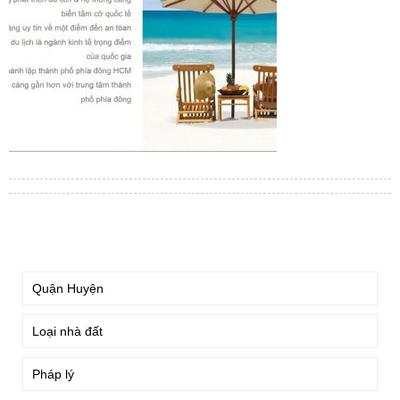
TÌM KIẾM