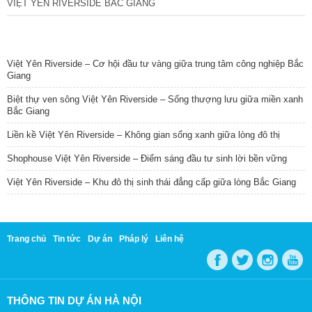
VIỆT YÊN RIVERSIDE BẮC GIANG
TIN NỔI BẬT
Việt Yên Riverside – Cơ hội đầu tư vàng giữa trung tâm công nghiệp Bắc
Giang
Biệt thự ven sông Việt Yên Riverside – Sống thượng lưu giữa miền xanh
Bắc Giang
Liền kề Việt Yên Riverside – Không gian sống xanh giữa lòng đô thị
Shophouse Việt Yên Riverside – Điểm sáng đầu tư sinh lời bền vững
Việt Yên Riverside – Khu đô thị sinh thái đẳng cấp giữa lòng Bắc Giang
Trang chủ
Tin tức
Dự án
Pháp lý
Liên hệ
THÔNG TIN DỰ ÁN HÀ NỘI