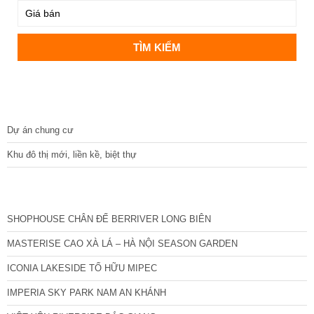
DỰ ÁN
Dự án chung cư
Khu đô thị mới, liền kề, biệt thự
CÁC DỰ ÁN MỚI NHẤT
SHOPHOUSE CHÂN ĐẾ BERRIVER LONG BIÊN
MASTERISE CAO XÀ LÁ – HÀ NỘI SEASON GARDEN
ICONIA LAKESIDE TỐ HỮU MIPEC
IMPERIA SKY PARK NAM AN KHÁNH