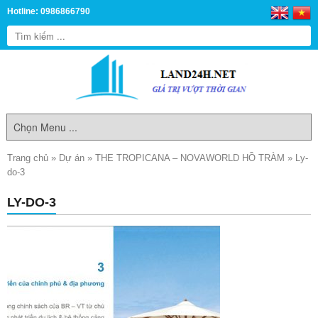
Hotline: 0986866790
Trang chủ
»
Dự án
»
THE TROPICANA – NOVAWORLD HỒ TRÀM
»
Ly-
do-3
LY-DO-3