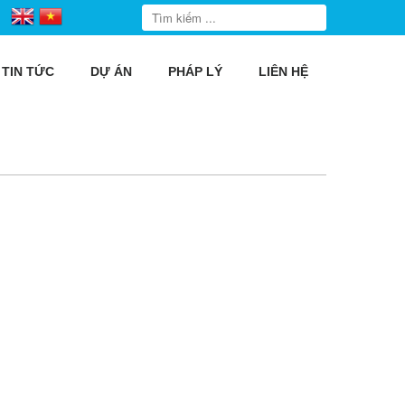
TIN TỨC
DỰ ÁN
PHÁP LÝ
LIÊN HỆ