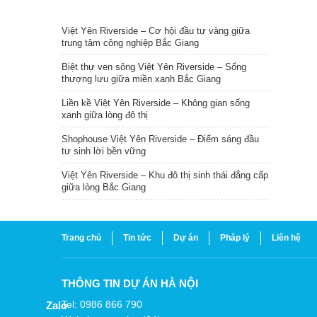
TIN NỔI BẬT
Việt Yên Riverside – Cơ hội đầu tư vàng giữa
trung tâm công nghiệp Bắc Giang
Biệt thự ven sông Việt Yên Riverside – Sống
thượng lưu giữa miền xanh Bắc Giang
Liền kề Việt Yên Riverside – Không gian sống
xanh giữa lòng đô thị
Shophouse Việt Yên Riverside – Điểm sáng đầu
tư sinh lời bền vững
Việt Yên Riverside – Khu đô thị sinh thái đẳng cấp
giữa lòng Bắc Giang
Trang chủ
Tin tức
Dự án
Pháp lý
Liên hệ
THÔNG TIN DỰ ÁN HÀ NỘI
Tel: 0986 866 790
Zalo