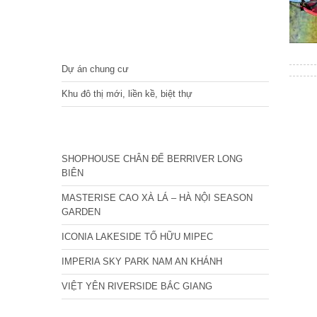
DỰ ÁN
Dự án chung cư
Khu đô thị mới, liền kề, biệt thự
CÁC DỰ ÁN MỚI NHẤT
SHOPHOUSE CHÂN ĐẾ BERRIVER LONG
BIÊN
MASTERISE CAO XÀ LÁ – HÀ NỘI SEASON
GARDEN
ICONIA LAKESIDE TỐ HỮU MIPEC
IMPERIA SKY PARK NAM AN KHÁNH
VIỆT YÊN RIVERSIDE BẮC GIANG