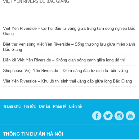
VIỆT YÊN RIVERSIDE BẮC GIANG
TIN NỔI BẬT
Việt Yên Riverside – Cơ hội đầu tư vàng giữa trung tâm công nghiệp Bắc
Giang
Biệt thự ven sông Việt Yên Riverside – Sống thượng lưu giữa miền xanh
Bắc Giang
Liền kề Việt Yên Riverside – Không gian sống xanh giữa lòng đô thị
Shophouse Việt Yên Riverside – Điểm sáng đầu tư sinh lời bền vững
Việt Yên Riverside – Khu đô thị sinh thái đẳng cấp giữa lòng Bắc Giang
Trang chủ
Tin tức
Dự án
Pháp lý
Liên hệ
THÔNG TIN DỰ ÁN HÀ NỘI