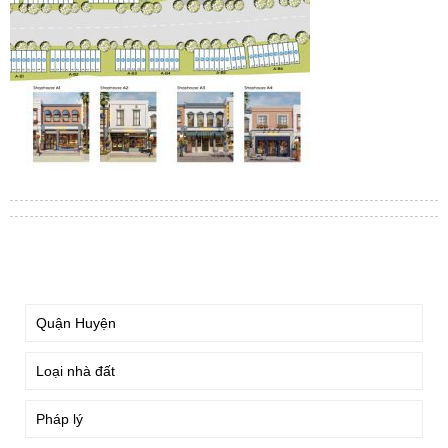
TÌM KIẾM