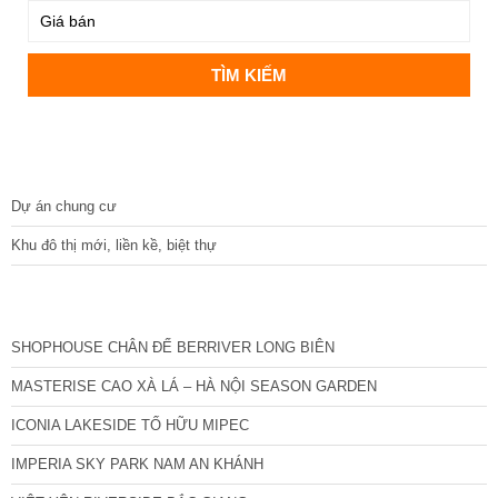
DỰ ÁN
Dự án chung cư
Khu đô thị mới, liền kề, biệt thự
CÁC DỰ ÁN MỚI NHẤT
SHOPHOUSE CHÂN ĐẾ BERRIVER LONG BIÊN
MASTERISE CAO XÀ LÁ – HÀ NỘI SEASON GARDEN
ICONIA LAKESIDE TỐ HỮU MIPEC
IMPERIA SKY PARK NAM AN KHÁNH