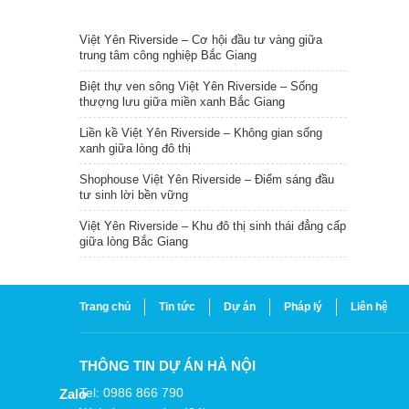
TIN NỔI BẬT
Việt Yên Riverside – Cơ hội đầu tư vàng giữa
trung tâm công nghiệp Bắc Giang
Biệt thự ven sông Việt Yên Riverside – Sống
thượng lưu giữa miền xanh Bắc Giang
Liền kề Việt Yên Riverside – Không gian sống
xanh giữa lòng đô thị
Shophouse Việt Yên Riverside – Điểm sáng đầu
tư sinh lời bền vững
Việt Yên Riverside – Khu đô thị sinh thái đẳng cấp
giữa lòng Bắc Giang
Trang chủ
Tin tức
Dự án
Pháp lý
Liên hệ
THÔNG TIN DỰ ÁN HÀ NỘI
Tel: 0986 866 790
Zalo