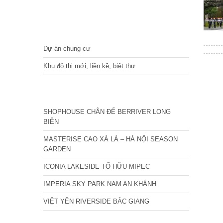
DỰ ÁN
Dự án chung cư
Khu đô thị mới, liền kề, biệt thự
CÁC DỰ ÁN MỚI NHẤT
SHOPHOUSE CHÂN ĐẾ BERRIVER LONG
BIÊN
MASTERISE CAO XÀ LÁ – HÀ NỘI SEASON
GARDEN
ICONIA LAKESIDE TỐ HỮU MIPEC
IMPERIA SKY PARK NAM AN KHÁNH
VIỆT YÊN RIVERSIDE BẮC GIANG