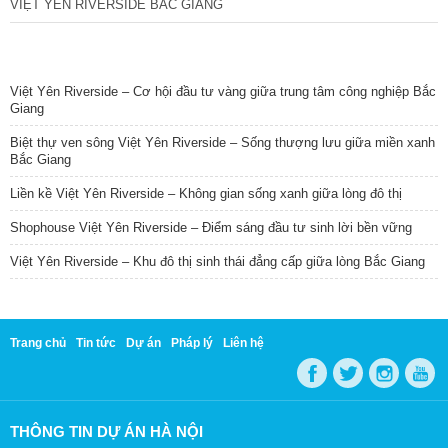
VIỆT YÊN RIVERSIDE BẮC GIANG
TIN NỔI BẬT
Việt Yên Riverside – Cơ hội đầu tư vàng giữa trung tâm công nghiệp Bắc
Giang
Biệt thự ven sông Việt Yên Riverside – Sống thượng lưu giữa miền xanh
Bắc Giang
Liền kề Việt Yên Riverside – Không gian sống xanh giữa lòng đô thị
Shophouse Việt Yên Riverside – Điểm sáng đầu tư sinh lời bền vững
Việt Yên Riverside – Khu đô thị sinh thái đẳng cấp giữa lòng Bắc Giang
Trang chủ
Tin tức
Dự án
Pháp lý
Liên hệ
THÔNG TIN DỰ ÁN HÀ NỘI