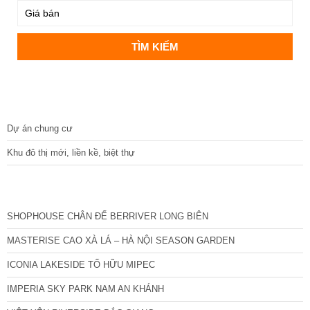
DỰ ÁN
Dự án chung cư
Khu đô thị mới, liền kề, biệt thự
CÁC DỰ ÁN MỚI NHẤT
SHOPHOUSE CHÂN ĐẾ BERRIVER LONG BIÊN
MASTERISE CAO XÀ LÁ – HÀ NỘI SEASON GARDEN
ICONIA LAKESIDE TỐ HỮU MIPEC
IMPERIA SKY PARK NAM AN KHÁNH