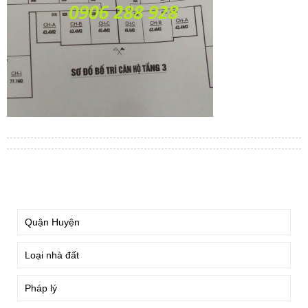
TÌM KIẾM