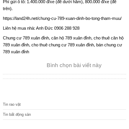
Phí gửi ô tô: 1.400.000 đ/xe (để dưới hầm), 800.000 đ/xe (để
trên).
https://land24h.net/chung-cu-789-xuan-dinh-bo-tong-tham-muu/
Liên hệ mua nhà: Anh Đức 0906 288 928
Chung cư 789 xuân đỉnh, căn hộ 789 xuân đỉnh, cho thuê căn hộ
789 xuân đỉnh, cho thuê chung cư 789 xuân đỉnh,
bán chung cư
789 xuân đỉnh
Bình chọn bài viết này
TIN TỨC
Tin rao vặt
Tin bất động sản