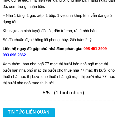
mặc dù rất tiếc, nhà hiện vẫn đang ở, chủ nhà bán hàng ngay gần
đó, xem trong thuận tiện.
– Nhà 1 tầng, 1 gác xép, 1 bếp, 1 vệ sinh khép kín, vẫn đang sử
dụng tốt.
Khu vực an ninh tuyệt đối tốt, dân trí cao, rất ít nhà bán
Sổ đỏ chuẩn đẹp không lỗi phong thủy. Giá bán: 2 tỷ
Liên hệ ngay để gặp chủ nhà đàm phán giá:
098 451 3909
–
093 696 2362
Xem thêm:
bán nhà ngõ 77 mạc thị bưởi
bán nhà ngõ mạc thị
bưởi
bán nhà phố mạc thị bưởi
cho thuê nhà 77 mạc thị bưởi
cho
thuê nhà mạc thị bưởi
cho thuê nhà ngõ mạc thị bưởi
nhà 77 mạc
thị bưởi
nhà ngõ mạc thị bưởi
5/5 - (1 bình chọn)
TIN TỨC LIÊN QUAN