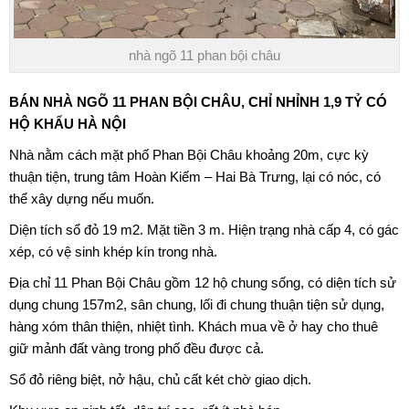
nhà ngõ 11 phan bội châu
BÁN NHÀ NGÕ 11 PHAN BỘI CHÂU
, CHỈ NHỈNH 1,9 TỶ CÓ
HỘ KHẨU HÀ NỘI
Nhà nằm cách mặt phố
Phan Bội Châu
khoảng 20m, cực kỳ
thuận tiện, trung tâm Hoàn Kiếm – Hai Bà Trưng, lại có nóc, có
thể xây dựng nếu muốn.
Diện tích sổ đỏ 19 m2. Mặt tiền 3 m. Hiện trạng nhà cấp 4, có gác
xép, có vệ sinh khép kín trong nhà.
Địa chỉ 11 Phan Bội Châu gồm 12 hộ chung sống, có diện tích sử
dụng chung 157m2, sân chung, lối đi chung thuận tiện sử dụng,
hàng xóm thân thiện, nhiệt tình. Khách mua về ở hay cho thuê
giữ mảnh đất vàng trong phố đều được cả.
Sổ đỏ riêng biệt, nở hậu, chủ cất két chờ giao dịch.