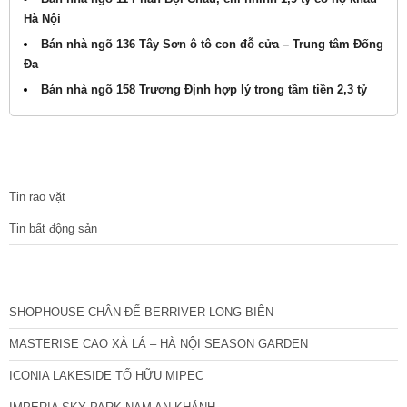
Hà Nội
Bán nhà ngõ 136 Tây Sơn ô tô con đỗ cửa – Trung tâm Đống
Đa
Bán nhà ngõ 158 Trương Định hợp lý trong tầm tiền 2,3 tỷ
TIN TỨC
Tin rao vặt
Tin bất động sản
CÁC DỰ ÁN MỚI NHẤT
SHOPHOUSE CHÂN ĐẾ BERRIVER LONG BIÊN
MASTERISE CAO XÀ LÁ – HÀ NỘI SEASON GARDEN
ICONIA LAKESIDE TỐ HỮU MIPEC