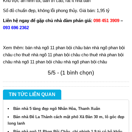
Khu vực an ninh tốt, dân trí cao, rất ít nhà bán
Sổ đỏ chuẩn đẹp, không lỗi phong thủy. Giá bán: 1,95 tỷ
Liên hệ ngay để gặp chủ nhà đàm phán giá:
098 451 3909
–
093 696 2362
Xem thêm:
bán nhà ngõ 11 phan bội châu
bán nhà ngõ phan bội
châu
cho thuê nhà ngõ 11 phan bội châu
cho thuê nhà phan bội
châu
nhà ngõ 11 phan bội châu
nhà ngõ phan bội châu
5/5 - (1 bình chọn)
TIN TỨC LIÊN QUAN
Bán nhà 5 tầng đẹp ngõ Nhân Hòa, Thanh Xuân
Bán nhà Đê La Thành cách mặt phố Xã Đàn 30 m, lô góc đẹp
long lanh
Bán nhà ngõ 11 Phan Bội Châu, chỉ nhỉnh 1,9 tỷ có hộ khẩu