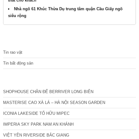
thất cho khách
Nhà ngõ 61 Khúc Thừa Dụ trung tâm quận Cầu Giấy ngõ
siêu rộng
TIN TỨC
Tin rao vặt
Tin bất động sản
CÁC DỰ ÁN MỚI NHẤT
SHOPHOUSE CHÂN ĐẾ BERRIVER LONG BIÊN
MASTERISE CAO XÀ LÁ – HÀ NỘI SEASON GARDEN
ICONIA LAKESIDE TỐ HỮU MIPEC
IMPERIA SKY PARK NAM AN KHÁNH
VIỆT YÊN RIVERSIDE BẮC GIANG