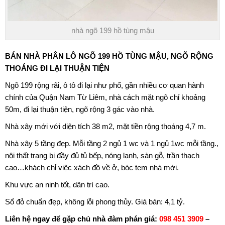
nhà ngõ 199 hồ tùng mậu
BÁN NHÀ PHÂN LÔ
NGÕ 199 HỒ TÙNG MẬU
, NGÕ RỘNG
THOÁNG ĐI LẠI THUẬN TIỆN
Ngõ 199 rộng rãi, ô tô đi lại như phố, gần nhiều cơ quan hành
chính của
Quận Nam Từ Liêm
, nhà cách mặt ngõ chỉ khoảng
50m, đi lại thuận tiện, ngõ rộng 3 gác vào nhà.
Nhà xây mới với diện tích 38 m2, mặt tiền rộng thoáng 4,7 m.
Nhà xây 5 tầng đẹp. Mỗi tầng 2 ngủ 1 wc và 1 ngủ 1wc mỗi tầng.,
nội thất trang bị đầy đủ tủ bếp, nóng lạnh, sàn gỗ, trần thạch
cao…khách chỉ việc xách đồ về ở, bóc tem nhà mới.
Khu vực an ninh tốt, dân trí cao.
Sổ đỏ chuẩn đẹp, không lỗi phong thủy. Giá bán: 4,1 tỷ.
Liên hệ ngay để gặp chủ nhà đàm phán giá:
098 451 3909
–