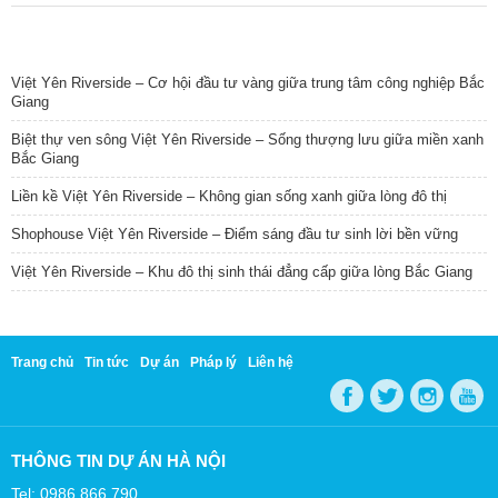
TIN NỔI BẬT
Việt Yên Riverside – Cơ hội đầu tư vàng giữa trung tâm công nghiệp Bắc
Giang
Biệt thự ven sông Việt Yên Riverside – Sống thượng lưu giữa miền xanh
Bắc Giang
Liền kề Việt Yên Riverside – Không gian sống xanh giữa lòng đô thị
Shophouse Việt Yên Riverside – Điểm sáng đầu tư sinh lời bền vững
Việt Yên Riverside – Khu đô thị sinh thái đẳng cấp giữa lòng Bắc Giang
Trang chủ
Tin tức
Dự án
Pháp lý
Liên hệ
THÔNG TIN DỰ ÁN HÀ NỘI
Tel: 0986 866 790