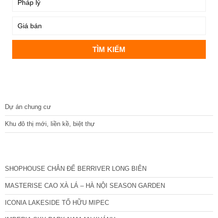
DỰ ÁN
Dự án chung cư
Khu đô thị mới, liền kề, biệt thự
CÁC DỰ ÁN MỚI NHẤT
SHOPHOUSE CHÂN ĐẾ BERRIVER LONG BIÊN
MASTERISE CAO XÀ LÁ – HÀ NỘI SEASON GARDEN
ICONIA LAKESIDE TỐ HỮU MIPEC