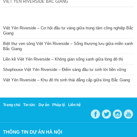
VIỆT YÊN RIVERSIDE BẮC GIANG
TIN NỔI BẬT
Việt Yên Riverside – Cơ hội đầu tư vàng giữa trung tâm công nghiệp Bắc
Giang
Biệt thự ven sông Việt Yên Riverside – Sống thượng lưu giữa miền xanh
Bắc Giang
Liền kề Việt Yên Riverside – Không gian sống xanh giữa lòng đô thị
Shophouse Việt Yên Riverside – Điểm sáng đầu tư sinh lời bền vững
Việt Yên Riverside – Khu đô thị sinh thái đẳng cấp giữa lòng Bắc Giang
Trang chủ
Tin tức
Dự án
Pháp lý
Liên hệ
THÔNG TIN DỰ ÁN HÀ NỘI