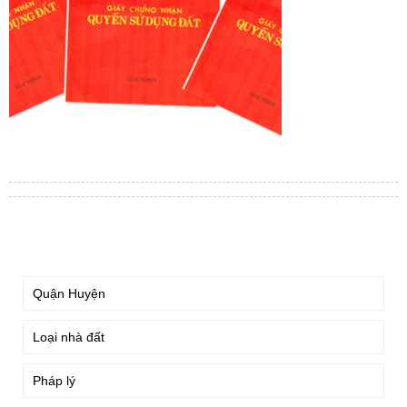
TÌM KIẾM