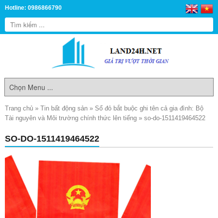
Hotline: 0986866790
Trang chủ
»
Tin bất động sản
»
Sổ đỏ bắt buộc ghi tên cả gia đình: Bộ
Tài nguyên và Môi trường chính thức lên tiếng
»
so-do-1511419464522
SO-DO-1511419464522