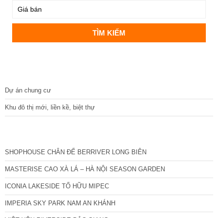
DỰ ÁN
Dự án chung cư
Khu đô thị mới, liền kề, biệt thự
CÁC DỰ ÁN MỚI NHẤT
SHOPHOUSE CHÂN ĐẾ BERRIVER LONG BIÊN
MASTERISE CAO XÀ LÁ – HÀ NỘI SEASON GARDEN
ICONIA LAKESIDE TỐ HỮU MIPEC
IMPERIA SKY PARK NAM AN KHÁNH