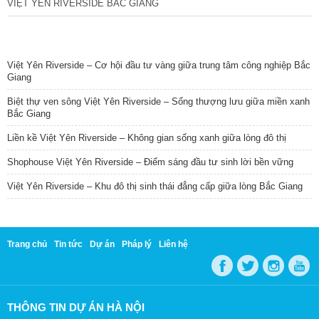
VIỆT YÊN RIVERSIDE BẮC GIANG
TIN NỔI BẬT
Việt Yên Riverside – Cơ hội đầu tư vàng giữa trung tâm công nghiệp Bắc
Giang
Biệt thự ven sông Việt Yên Riverside – Sống thượng lưu giữa miền xanh
Bắc Giang
Liền kề Việt Yên Riverside – Không gian sống xanh giữa lòng đô thị
Shophouse Việt Yên Riverside – Điểm sáng đầu tư sinh lời bền vững
Việt Yên Riverside – Khu đô thị sinh thái đẳng cấp giữa lòng Bắc Giang
Trang chủ
Tin tức
Dự án
Pháp lý
Liên hệ
THÔNG TIN DỰ ÁN HÀ NỘI