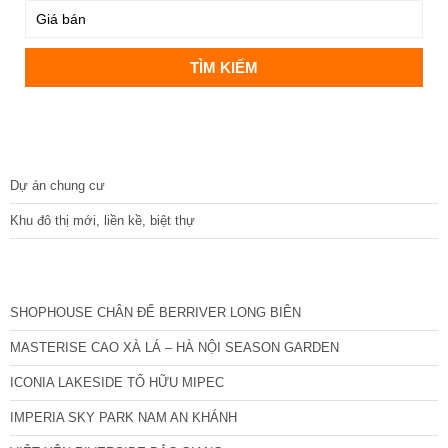
DỰ ÁN
Dự án chung cư
Khu đô thị mới, liền kề, biệt thự
CÁC DỰ ÁN MỚI NHẤT
SHOPHOUSE CHÂN ĐẾ BERRIVER LONG BIÊN
MASTERISE CAO XÀ LÁ – HÀ NỘI SEASON GARDEN
ICONIA LAKESIDE TỐ HỮU MIPEC
IMPERIA SKY PARK NAM AN KHÁNH