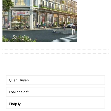
TÌM KIẾM