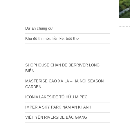
DỰ ÁN
Dự án chung cư
Khu đô thị mới, liền kề, biệt thự
CÁC DỰ ÁN MỚI NHẤT
SHOPHOUSE CHÂN ĐẾ BERRIVER LONG
BIÊN
MASTERISE CAO XÀ LÁ – HÀ NỘI SEASON
GARDEN
ICONIA LAKESIDE TỐ HỮU MIPEC
IMPERIA SKY PARK NAM AN KHÁNH
VIỆT YÊN RIVERSIDE BẮC GIANG