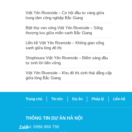
TIN NỔI BẬT
Việt Yên Riverside – Cơ hội đầu tư vàng giữa
trung tâm công nghiệp Bắc Giang
Biệt thự ven sông Việt Yên Riverside – Sống
thượng lưu giữa miền xanh Bắc Giang
Liền kề Việt Yên Riverside – Không gian sống
xanh giữa lòng đô thị
Shophouse Việt Yên Riverside – Điểm sáng đầu
tư sinh lời bền vững
Việt Yên Riverside – Khu đô thị sinh thái đẳng cấp
giữa lòng Bắc Giang
Trang chủ
Tin tức
Dự án
Pháp lý
Liên hệ
THÔNG TIN DỰ ÁN HÀ NỘI
Tel: 0986 866 790
Zalo