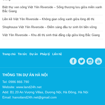
Biệt thự ven sông Việt Yên Riverside – Sống thượng lưu giữa miền xanh
Bắc Giang
Liền kề Việt Yên Riverside – Không gian sống xanh giữa lòng đô thị
Shophouse Việt Yên Riverside – Điểm sáng đầu tư sinh lời bền vững
Việt Yên Riverside – Khu đô thị sinh thái đẳng cấp giữa lòng Bắc Giang
Trang chủ
Tin tức
Dự án
Pháp lý
Liên hệ
THÔNG TIN DỰ ÁN HÀ NỘI
Tel: 0986 866 790
Website: www.land24h.net
Add: B1.20 An Vượng Villas, Dương Nội, Hà Đông, Hà Nội
Email: hanoiland24h.net@gmail.com