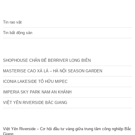
TIN TỨC
Tin rao vặt
Tin bất động sản
CÁC DỰ ÁN MỚI NHẤT
SHOPHOUSE CHÂN ĐẾ BERRIVER LONG BIÊN
MASTERISE CAO XÀ LÁ – HÀ NỘI SEASON GARDEN
ICONIA LAKESIDE TỐ HỮU MIPEC
IMPERIA SKY PARK NAM AN KHÁNH
VIỆT YÊN RIVERSIDE BẮC GIANG
TIN NỔI BẬT
Việt Yên Riverside – Cơ hội đầu tư vàng giữa trung tâm công nghiệp Bắc
Giang