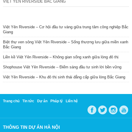
VIỆT YÊN RIVERSIDE BẮC GIANG
TIN NỔI BẬT
Việt Yên Riverside – Cơ hội đầu tư vàng giữa trung tâm công nghiệp Bắc
Giang
Biệt thự ven sông Việt Yên Riverside – Sống thượng lưu giữa miền xanh
Bắc Giang
Liền kề Việt Yên Riverside – Không gian sống xanh giữa lòng đô thị
Shophouse Việt Yên Riverside – Điểm sáng đầu tư sinh lời bền vững
Việt Yên Riverside – Khu đô thị sinh thái đẳng cấp giữa lòng Bắc Giang
Trang chủ
Tin tức
Dự án
Pháp lý
Liên hệ
THÔNG TIN DỰ ÁN HÀ NỘI