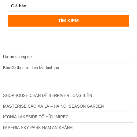
DỰ ÁN
Dự án chung cư
Khu đô thị mới, liền kề, biệt thự
CÁC DỰ ÁN MỚI NHẤT
SHOPHOUSE CHÂN ĐẾ BERRIVER LONG BIÊN
MASTERISE CAO XÀ LÁ – HÀ NỘI SEASON GARDEN
ICONIA LAKESIDE TỐ HỮU MIPEC
IMPERIA SKY PARK NAM AN KHÁNH