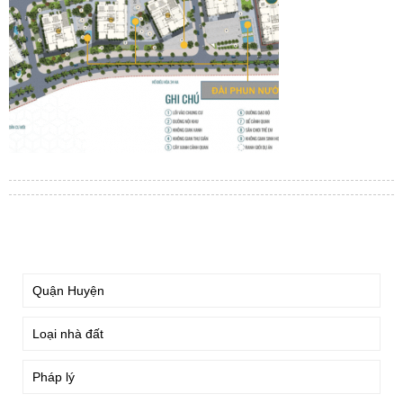
TÌM KIẾM