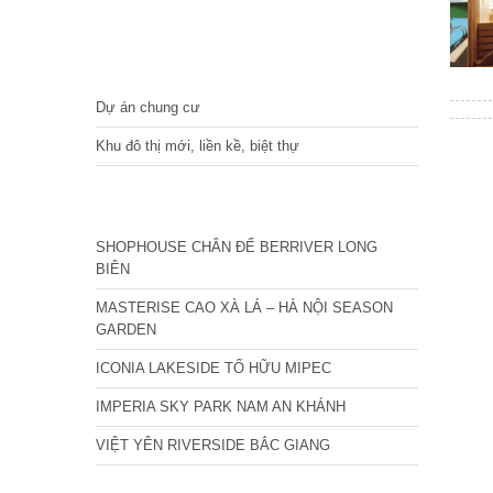
DỰ ÁN
Dự án chung cư
Khu đô thị mới, liền kề, biệt thự
CÁC DỰ ÁN MỚI NHẤT
SHOPHOUSE CHÂN ĐẾ BERRIVER LONG
BIÊN
MASTERISE CAO XÀ LÁ – HÀ NỘI SEASON
GARDEN
ICONIA LAKESIDE TỐ HỮU MIPEC
IMPERIA SKY PARK NAM AN KHÁNH
VIỆT YÊN RIVERSIDE BẮC GIANG