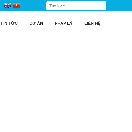
TIN TỨC
DỰ ÁN
PHÁP LÝ
LIÊN HỆ