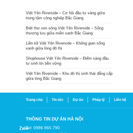
TIN NỔI BẬT
Việt Yên Riverside – Cơ hội đầu tư vàng giữa
trung tâm công nghiệp Bắc Giang
Biệt thự ven sông Việt Yên Riverside – Sống
thượng lưu giữa miền xanh Bắc Giang
Liền kề Việt Yên Riverside – Không gian sống
xanh giữa lòng đô thị
Shophouse Việt Yên Riverside – Điểm sáng đầu
tư sinh lời bền vững
Việt Yên Riverside – Khu đô thị sinh thái đẳng cấp
giữa lòng Bắc Giang
Trang chủ
Tin tức
Dự án
Pháp lý
Liên hệ
THÔNG TIN DỰ ÁN HÀ NỘI
Tel: 0986 866 790
Zalo