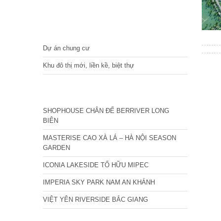
DỰ ÁN
Dự án chung cư
Khu đô thị mới, liền kề, biệt thự
CÁC DỰ ÁN MỚI NHẤT
SHOPHOUSE CHÂN ĐẾ BERRIVER LONG
BIÊN
MASTERISE CAO XÀ LÁ – HÀ NỘI SEASON
GARDEN
ICONIA LAKESIDE TỐ HỮU MIPEC
IMPERIA SKY PARK NAM AN KHÁNH
VIỆT YÊN RIVERSIDE BẮC GIANG