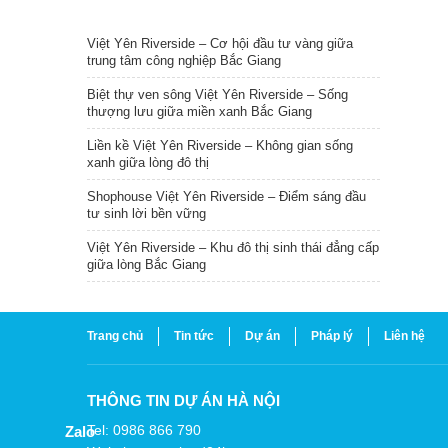
TIN NỔI BẬT
Việt Yên Riverside – Cơ hội đầu tư vàng giữa
trung tâm công nghiệp Bắc Giang
Biệt thự ven sông Việt Yên Riverside – Sống
thượng lưu giữa miền xanh Bắc Giang
Liền kề Việt Yên Riverside – Không gian sống
xanh giữa lòng đô thị
Shophouse Việt Yên Riverside – Điểm sáng đầu
tư sinh lời bền vững
Việt Yên Riverside – Khu đô thị sinh thái đẳng cấp
giữa lòng Bắc Giang
Trang chủ
Tin tức
Dự án
Pháp lý
Liên hệ
THÔNG TIN DỰ ÁN HÀ NỘI
Tel: 0986 866 790
Zalo