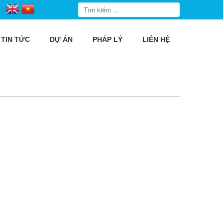
TIN TỨC
DỰ ÁN
PHÁP LÝ
LIÊN HỆ