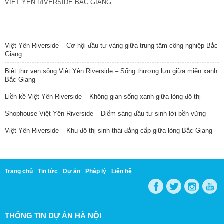
VIỆT YÊN RIVERSIDE BẮC GIANG
TIN NỔI BẬT
Việt Yên Riverside – Cơ hội đầu tư vàng giữa trung tâm công nghiệp Bắc
Giang
Biệt thự ven sông Việt Yên Riverside – Sống thượng lưu giữa miền xanh
Bắc Giang
Liền kề Việt Yên Riverside – Không gian sống xanh giữa lòng đô thị
Shophouse Việt Yên Riverside – Điểm sáng đầu tư sinh lời bền vững
Việt Yên Riverside – Khu đô thị sinh thái đẳng cấp giữa lòng Bắc Giang
Trang chủ
Tin tức
Dự án
Pháp lý
Liên hệ
THÔNG TIN DỰ ÁN HÀ NỘI