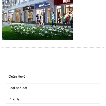
TÌM KIẾM