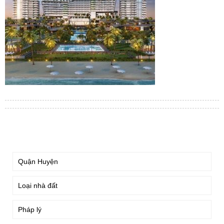
TÌM KIẾM