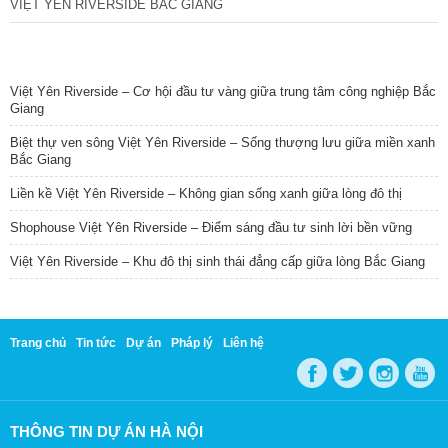
VIỆT YÊN RIVERSIDE BẮC GIANG
TIN NỔI BẬT
Việt Yên Riverside – Cơ hội đầu tư vàng giữa trung tâm công nghiệp Bắc
Giang
Biệt thự ven sông Việt Yên Riverside – Sống thượng lưu giữa miền xanh
Bắc Giang
Liền kề Việt Yên Riverside – Không gian sống xanh giữa lòng đô thị
Shophouse Việt Yên Riverside – Điểm sáng đầu tư sinh lời bền vững
Việt Yên Riverside – Khu đô thị sinh thái đẳng cấp giữa lòng Bắc Giang
Trang chủ
Tin tức
Dự án
Pháp lý
Liên hệ
THÔNG TIN DỰ ÁN HÀ NỘI