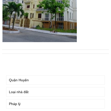
TÌM KIẾM