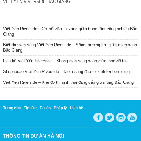
VIỆT YÊN RIVERSIDE BẮC GIANG
TIN NỔI BẬT
Việt Yên Riverside – Cơ hội đầu tư vàng giữa trung tâm công nghiệp Bắc
Giang
Biệt thự ven sông Việt Yên Riverside – Sống thượng lưu giữa miền xanh
Bắc Giang
Liền kề Việt Yên Riverside – Không gian sống xanh giữa lòng đô thị
Shophouse Việt Yên Riverside – Điểm sáng đầu tư sinh lời bền vững
Việt Yên Riverside – Khu đô thị sinh thái đẳng cấp giữa lòng Bắc Giang
Trang chủ
Tin tức
Dự án
Pháp lý
Liên hệ
THÔNG TIN DỰ ÁN HÀ NỘI