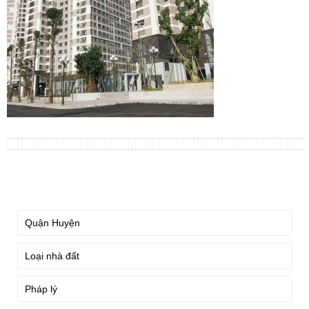
TÌM KIẾM