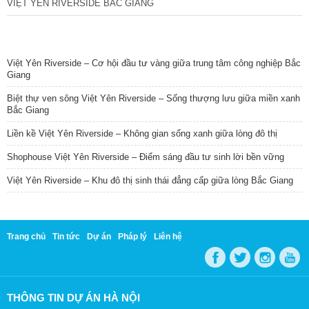
VIỆT YÊN RIVERSIDE BẮC GIANG
TIN NỔI BẬT
Việt Yên Riverside – Cơ hội đầu tư vàng giữa trung tâm công nghiệp Bắc
Giang
Biệt thự ven sông Việt Yên Riverside – Sống thượng lưu giữa miền xanh
Bắc Giang
Liền kề Việt Yên Riverside – Không gian sống xanh giữa lòng đô thị
Shophouse Việt Yên Riverside – Điểm sáng đầu tư sinh lời bền vững
Việt Yên Riverside – Khu đô thị sinh thái đẳng cấp giữa lòng Bắc Giang
Trang chủ
Tin tức
Dự án
Pháp lý
Liên hệ
THÔNG TIN DỰ ÁN HÀ NỘI