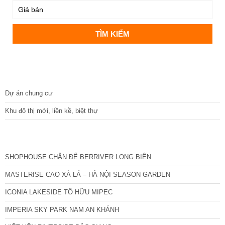
DỰ ÁN
Dự án chung cư
Khu đô thị mới, liền kề, biệt thự
CÁC DỰ ÁN MỚI NHẤT
SHOPHOUSE CHÂN ĐẾ BERRIVER LONG BIÊN
MASTERISE CAO XÀ LÁ – HÀ NỘI SEASON GARDEN
ICONIA LAKESIDE TỐ HỮU MIPEC
IMPERIA SKY PARK NAM AN KHÁNH