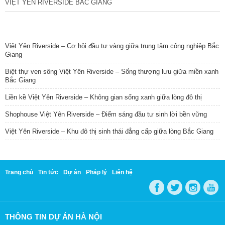
VIỆT YÊN RIVERSIDE BẮC GIANG
TIN NỔI BẬT
Việt Yên Riverside – Cơ hội đầu tư vàng giữa trung tâm công nghiệp Bắc
Giang
Biệt thự ven sông Việt Yên Riverside – Sống thượng lưu giữa miền xanh
Bắc Giang
Liền kề Việt Yên Riverside – Không gian sống xanh giữa lòng đô thị
Shophouse Việt Yên Riverside – Điểm sáng đầu tư sinh lời bền vững
Việt Yên Riverside – Khu đô thị sinh thái đẳng cấp giữa lòng Bắc Giang
Trang chủ
Tin tức
Dự án
Pháp lý
Liên hệ
THÔNG TIN DỰ ÁN HÀ NỘI