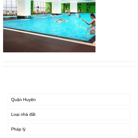
TÌM KIẾM