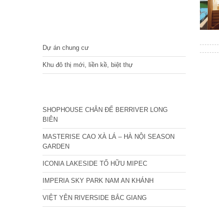
DỰ ÁN
Dự án chung cư
Khu đô thị mới, liền kề, biệt thự
CÁC DỰ ÁN MỚI NHẤT
SHOPHOUSE CHÂN ĐẾ BERRIVER LONG
BIÊN
MASTERISE CAO XÀ LÁ – HÀ NỘI SEASON
GARDEN
ICONIA LAKESIDE TỐ HỮU MIPEC
IMPERIA SKY PARK NAM AN KHÁNH
VIỆT YÊN RIVERSIDE BẮC GIANG