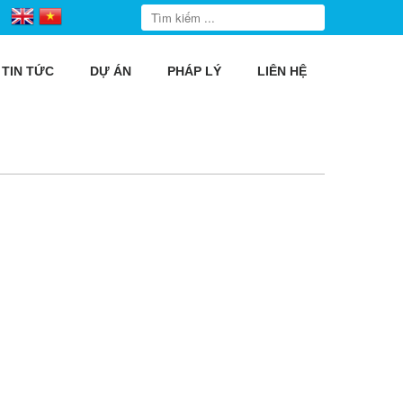
TIN TỨC
DỰ ÁN
PHÁP LÝ
LIÊN HỆ