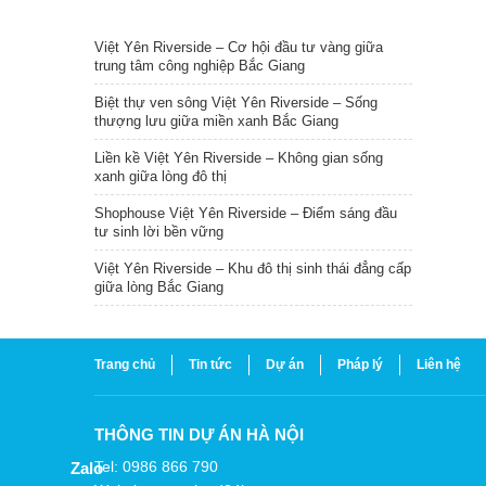
TIN NỔI BẬT
Việt Yên Riverside – Cơ hội đầu tư vàng giữa
trung tâm công nghiệp Bắc Giang
Biệt thự ven sông Việt Yên Riverside – Sống
thượng lưu giữa miền xanh Bắc Giang
Liền kề Việt Yên Riverside – Không gian sống
xanh giữa lòng đô thị
Shophouse Việt Yên Riverside – Điểm sáng đầu
tư sinh lời bền vững
Việt Yên Riverside – Khu đô thị sinh thái đẳng cấp
giữa lòng Bắc Giang
Trang chủ
Tin tức
Dự án
Pháp lý
Liên hệ
THÔNG TIN DỰ ÁN HÀ NỘI
Tel: 0986 866 790
Zalo