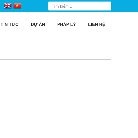
TIN TỨC
DỰ ÁN
PHÁP LÝ
LIÊN HỆ