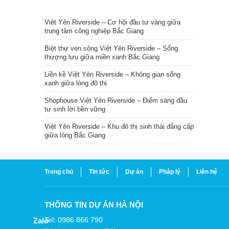
TIN NỔI BẬT
Việt Yên Riverside – Cơ hội đầu tư vàng giữa
trung tâm công nghiệp Bắc Giang
Biệt thự ven sông Việt Yên Riverside – Sống
thượng lưu giữa miền xanh Bắc Giang
Liền kề Việt Yên Riverside – Không gian sống
xanh giữa lòng đô thị
Shophouse Việt Yên Riverside – Điểm sáng đầu
tư sinh lời bền vững
Việt Yên Riverside – Khu đô thị sinh thái đẳng cấp
giữa lòng Bắc Giang
Trang chủ
Tin tức
Dự án
Pháp lý
Liên hệ
THÔNG TIN DỰ ÁN HÀ NỘI
Tel: 0986 866 790
Zalo