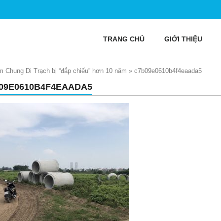
TRANG CHỦ
GIỚI THIỆU
 Chung Di Trạch bị “đắp chiếu” hơn 10 năm
»
c7b09e0610b4f4eaada5
09E0610B4F4EAADA5