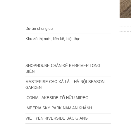
DỰ ÁN
Dự án chung cư
Khu đô thị mới, liền kề, biệt thự
CÁC DỰ ÁN MỚI NHẤT
SHOPHOUSE CHÂN ĐẾ BERRIVER LONG
BIÊN
MASTERISE CAO XÀ LÁ – HÀ NỘI SEASON
GARDEN
ICONIA LAKESIDE TỐ HỮU MIPEC
IMPERIA SKY PARK NAM AN KHÁNH
VIỆT YÊN RIVERSIDE BẮC GIANG