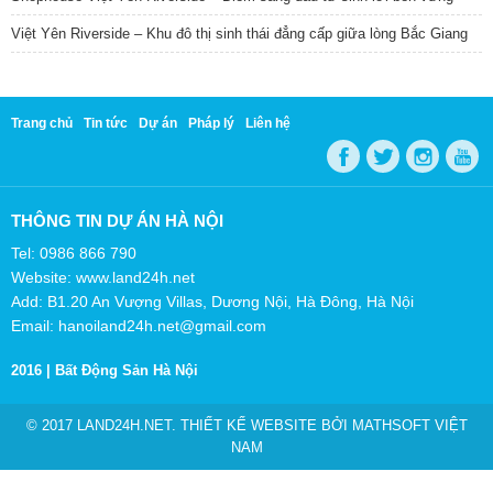
Việt Yên Riverside – Khu đô thị sinh thái đẳng cấp giữa lòng Bắc Giang
Trang chủ
Tin tức
Dự án
Pháp lý
Liên hệ
THÔNG TIN DỰ ÁN HÀ NỘI
Tel: 0986 866 790
Website: www.land24h.net
Add: B1.20 An Vượng Villas, Dương Nội, Hà Đông, Hà Nội
Email: hanoiland24h.net@gmail.com
2016 |
Bất Động Sản Hà Nội
© 2017 LAND24H.NET. THIẾT KẾ WEBSITE BỞI
MATHSOFT VIỆT
NAM