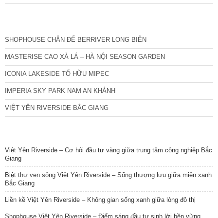
CÁC DỰ ÁN MỚI NHẤT
SHOPHOUSE CHÂN ĐẾ BERRIVER LONG BIÊN
MASTERISE CAO XÀ LÁ – HÀ NỘI SEASON GARDEN
ICONIA LAKESIDE TỐ HỮU MIPEC
IMPERIA SKY PARK NAM AN KHÁNH
VIỆT YÊN RIVERSIDE BẮC GIANG
TIN NỔI BẬT
Việt Yên Riverside – Cơ hội đầu tư vàng giữa trung tâm công nghiệp Bắc
Giang
Biệt thự ven sông Việt Yên Riverside – Sống thượng lưu giữa miền xanh
Bắc Giang
Liền kề Việt Yên Riverside – Không gian sống xanh giữa lòng đô thị
Shophouse Việt Yên Riverside – Điểm sáng đầu tư sinh lời bền vững