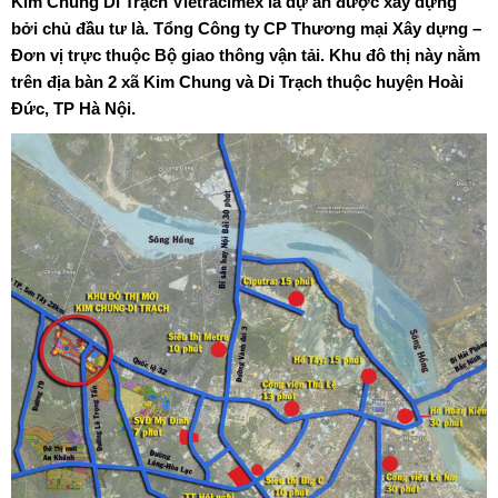
Kim Chung Di Trạch Vietracimex
là dự án được xây dựng
bởi chủ đầu tư là. Tổng Công ty CP Thương mại Xây dựng –
Đơn vị trực thuộc Bộ giao thông vận tải. Khu đô thị này nằm
trên địa bàn 2 xã Kim Chung và Di Trạch thuộc huyện Hoài
Đức, TP Hà Nội.