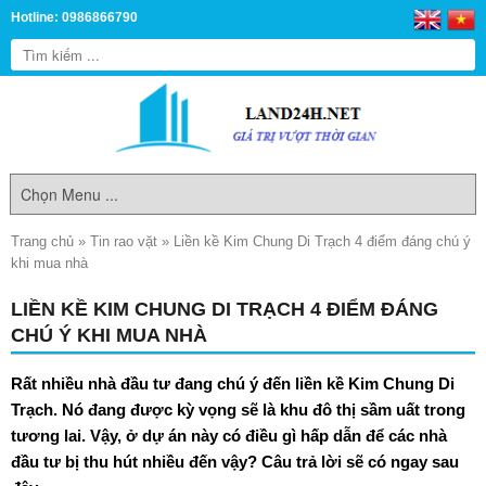
Hotline: 0986866790
Trang chủ
»
Tin rao vặt
»
Liền kề Kim Chung Di Trạch 4 điểm đáng chú ý
khi mua nhà
LIỀN KỀ KIM CHUNG DI TRẠCH 4 ĐIỂM ĐÁNG
CHÚ Ý KHI MUA NHÀ
Rất nhiều nhà đầu tư đang chú ý đến
liền kề Kim Chung Di
Trạch
. Nó đang được kỳ vọng sẽ là khu đô thị sầm uất trong
tương lai. Vậy, ở dự án này có điều gì hấp dẫn để các nhà
đầu tư bị thu hút nhiều đến vậy? Câu trả lời sẽ có ngay sau