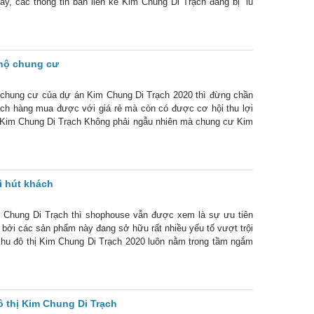
ây, các thông tin bán liền kề Kim Chung Di Trạch đang bị “lu
 hộ chung cư
 chung cư của dự án Kim Chung Di Trạch 2020 thì đừng chần
ch hàng mua được với giá rẻ mà còn có được cơ hội thu lợi
ư Kim Chung Di Trạch Không phải ngẫu nhiên mà chung cư Kim
trường. Các
ì hút khách
im Chung Di Trạch thì shophouse vẫn được xem là sự ưu tiên
 bởi các sản phẩm này đang sở hữu rất nhiều yếu tố vượt trội
khu đô thị Kim Chung Di Trạch 2020 luôn nằm trong tầm ngắm
rong
 thị Kim Chung Di Trạch