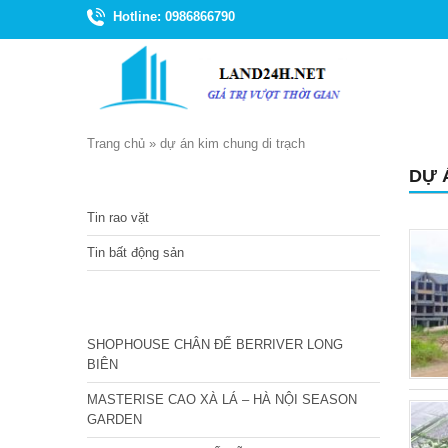
Hotline: 0986866790
Trang chủ
»
dự án kim chung di trạch
DỰ 
TIN TỨC
Tin rao vặt
Tin bất động sản
CÁC DỰ ÁN MỚI NHẤT
SHOPHOUSE CHÂN ĐẾ BERRIVER LONG
BIÊN
MASTERISE CAO XÀ LÁ – HÀ NỘI SEASON
GARDEN