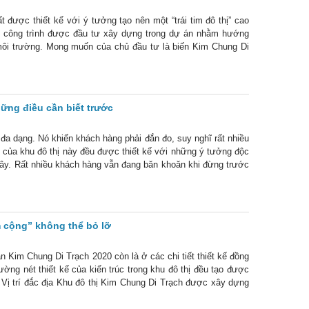
ược thiết kế với ý tưởng tạo nên một “trái tim đô thị” cao
ừng công trình được đầu tư xây dựng trong dự án nhằm hướng
i môi trường. Mong muốn của chủ đầu tư là biến Kim Chung Di
ầy đủ hạ
hững điều cần biết trước
 đa dạng. Nó khiến khách hàng phải đắn đo, suy nghĩ rất nhiều
kề của khu đô thị này đều được thiết kế với những ý tưởng độc
ây. Rất nhiều khách hàng vẫn đang băn khoăn khi đừng trước
uyết định
m cộng” không thể bỏ lỡ
 Kim Chung Di Trạch 2020 còn là ở các chi tiết thiết kế đồng
ờng nét thiết kế của kiến trúc trong khu đô thị đều tạo được
 Vị trí đắc địa Khu đô thị Kim Chung Di Trạch được xây dựng
à