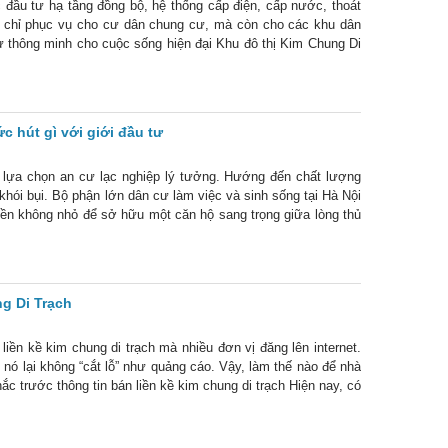
 đầu tư hạ tầng đồng bộ, hệ thống cấp điện, cấp nước, thoát
ng chỉ phục vụ cho cư dân chung cư, mà còn cho các khu dân
ư thông minh cho cuộc sống hiện đại Khu đô thị Kim Chung Di
o các
 hút gì với giới đầu tư
 lựa chọn an cư lạc nghiệp lý tưởng. Hướng đến chất lượng
khói bụi. Bộ phận lớn dân cư làm việc và sinh sống tại Hà Nội
iền không nhỏ để sở hữu một căn hộ sang trọng giữa lòng thủ
ng Di Trạch
 liền kề kim chung di trạch mà nhiều đơn vị đăng lên internet.
 nó lại không “cắt lỗ” như quảng cáo. Vậy, làm thế nào để nhà
c trước thông tin bán liền kề kim chung di trạch Hiện nay, có