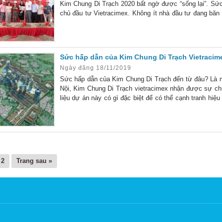
Kim Chung Di Trạch 2020 bất ngờ được “sống lại”. Sức 
chủ đầu tư Vietracimex. Không ít nhà đầu tư đang bă
tâm nhiều đến vậy? Sau hơn 10 năm bị “bỏ quên”, khu 
Sức hấp dẫn của Kim Chung Di Trạch Vietracim
Ngày đăng 18/11/2019
Sức hấp dẫn của Kim Chung Di Trạch đến từ đâu? Là mộ
Nội, Kim Chung Di Trạch vietracimex nhận được sự chú 
liệu dự án này có gì đặc biệt để có thể cạnh tranh hiệu 
ngay dưới đây. 3 điểm tạo nên sức hút của Kim Chung
2
Trang sau »