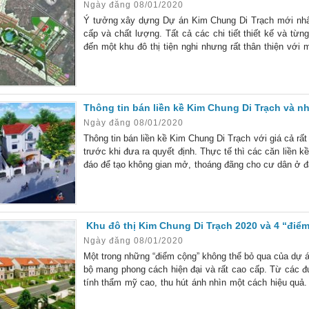
Ngày đăng 08/01/2020
Ý tưởng xây dựng Dự án Kim Chung Di Trạch mới nhất đ
cấp và chất lượng. Tất cả các chi tiết thiết kế và t
đến một khu đô thị tiện nghi nhưng rất thân thiện vớ
Trạch thành một trung tâm thương mại – tài chính với đ
Thông tin bán liền kề Kim Chung Di Trạch và n
Ngày đăng 08/01/2020
Thông tin bán liền kề Kim Chung Di Trạch với giá cả rất
trước khi đưa ra quyết định. Thực tế thì các căn liền 
đáo để tạo không gian mở, thoáng đãng cho cư dân ở đ
thông tin Kim Chung Di Trạch được đưa ra. Trước khi q
Khu đô thị Kim Chung Di Trạch 2020 và 4 “điể
Ngày đăng 08/01/2020
Một trong những “điểm cộng” không thể bỏ qua của dự án
bộ mang phong cách hiện đại và rất cao cấp. Từ các đư
tính thẩm mỹ cao, thu hút ánh nhìn một cách hiệu quả.
trên địa bàn xã Kim Chung Di Trạch, huyện Hoài Đức, H