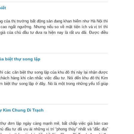
iết
ng của thị trường bất động sản đang khan hiếm như Hà Nội thì
 cao ngất ngưỡng. Nhưng nếu so về mặt tiện ích và vị trí thì
giá của chủ đầu tư đưa ra hiện nay là rất ưu đãi. Được điều
a biệt thự song lập
ì các căn biệt thự song lập của khu đô thị này lại nhận được
khách hàng khi cân nhắc việc đầu tư. Nói đến khu đô thị Kim
 biệt thự song lập ở đây. Nó là một trong những yếu tố giúp
hự Kim Chung Di Trạch
t thự đơn lập ngày càng mạnh mẽ, bất chấp việc giá bán cao
ủ đầu tư đã ưu ái những vị trí “phong thủy” nhất và “đắc địa”