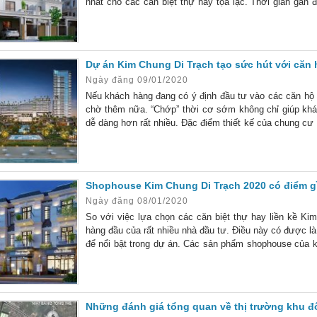
nhất cho các căn biệt thự này tọa lạc. Thời gian gần đ
mờ” bởi sức hút của các sản phẩm biệt thự đơn lập
Dự án Kim Chung Di Trạch tạo sức hút với căn
Ngày đăng 09/01/2020
Nếu khách hàng đang có ý định đầu tư vào các căn hộ
chờ thêm nữa. “Chớp” thời cơ sớm không chỉ giúp khá
dễ dàng hơn rất nhiều. Đặc điểm thiết kế của chung c
Chung Di Trạch lại nhận được sự chú ý rất lớn của thị 
Shophouse Kim Chung Di Trạch 2020 có điểm g
Ngày đăng 08/01/2020
So với việc lựa chọn các căn biệt thự hay liền kề K
hàng đầu của rất nhiều nhà đầu tư. Điều này có được là
để nổi bật trong dự án. Các sản phẩm shophouse của 
của các nhà đầu tư địa ốc. So với các sản phẩm khác t
Những đánh giá tổng quan về thị trường khu đô