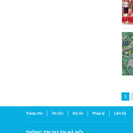
1
Trang chủ
Tin tức
Dự án
Pháp lý
Liên hệ
THÔNG TIN DỰ ÁN HÀ NỘI