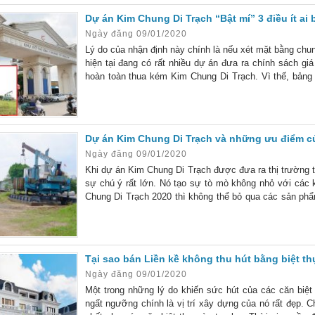
Dự án Kim Chung Di Trạch “Bật mí” 3 điều ít ai b
Ngày đăng 09/01/2020
Lý do của nhận định này chính là nếu xét mặt bằng chu
hiện tại đang có rất nhiều dự án đưa ra chính sách giá
hoàn toàn thua kém Kim Chung Di Trạch. Vì thế, bảng 
chỉnh tăng thêm gần 10 ha Ấn tượng của thị trường
Dự án Kim Chung Di Trạch và những ưu điểm củ
Ngày đăng 09/01/2020
Khi dự án Kim Chung Di Trạch được đưa ra thị trường th
sự chú ý rất lớn. Nó tạo sự tò mò không nhỏ với các 
Chung Di Trạch 2020 thì không thể bỏ qua các sản phẩm
dự án tạo được tiếng vang lớn khi “tái
Tại sao bán Liền kề không thu hút bằng biệt t
Ngày đăng 09/01/2020
Một trong những lý do khiến sức hút của các căn biệ
ngất ngưỡng chính là vị trí xây dựng của nó rất đẹp. Ch