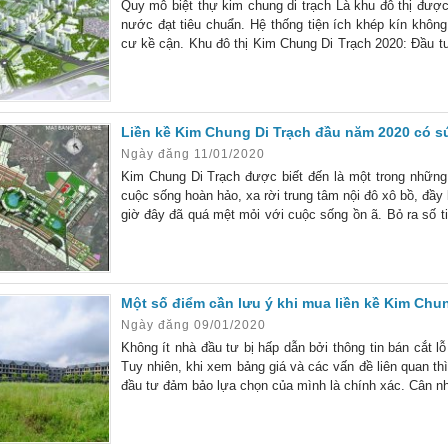
Quy mô biệt thự kim chung di trạch Là khu đô thị được
nước đạt tiêu chuẩn. Hệ thống tiện ích khép kín khô
cư kề cận. Khu đô thị Kim Chung Di Trạch 2020: Đầu t
Trạch đang là một trong những tụ điểm thu hút đông đả
Liền kề Kim Chung Di Trạch đầu năm 2020 có sức
Ngày đăng 11/01/2020
Kim Chung Di Trạch được biết đến là một trong những
cuộc sống hoàn hảo, xa rời trung tâm nội đô xô bồ, đầy 
giờ đây đã quá mệt mỏi với cuộc sống ồn ã. Bỏ ra số t
đô. Nhưng chưa chắc đã có đầy đủ tiện ích và
Một số điểm cần lưu ý khi mua liền kề Kim Chu
Ngày đăng 09/01/2020
Không ít nhà đầu tư bị hấp dẫn bởi thông tin bán cắt lỗ
Tuy nhiên, khi xem bảng giá và các vấn đề liên quan thì
đầu tư đảm bảo lựa chọn của mình là chính xác. Cân nhắ
rất nhiều đơn vị đăng thông tin bán liền kề