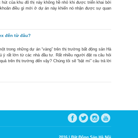
hút của khu đô thị này không hề nhỏ khi được triển khai bởi
n khoăn điều gì mới ở dự án này khiến nó nhận được sự quan
đô
ex đến từ đâu?
t trong những dự án “vàng” trên thị trường bất động sản Hà
ý rất lớn từ các nhà đầu tư. Rất nhiều người đặt ra câu hỏi
quả trên thị trường đến vậy? Chúng tôi sẽ “bật mí” câu trả lời
2016 |
Bất Động Sản Hà Nội